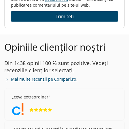
Lentile de contact
6
publicarea comentariului pe site-ul web.
în cutie:
Trimiteți
Greutate:
17 g
Altele
Categorie:
Lentile lunare
Opiniile clienților noștri
Lentile torice
Lentile din silicon-hidrogel
Lentile de contact
Din 1438 opinii 100 % sunt pozitive. Vedeți
recenziile clienților selectați.
Lentile sferice și asferice
Mai multe recenzii pe Compari.ro.
ceva extraordinar
Opinii 5 din 5