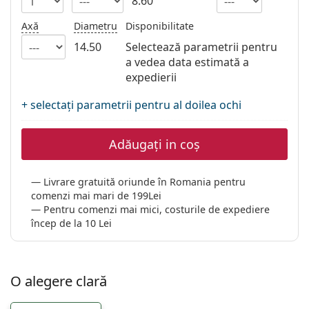
8.60
Persol
Axă
Diametru
Disponibilitate
Prada
14.50
Selectează parametrii pentru
a vedea data estimată a
Toate mărcile
expedierii
+ selectați parametrii pentru al doilea ochi
Adăugați in coș
Livrare gratuită oriunde în Romania pentru
comenzi mai mari de 199Lei
Pentru comenzi mai mici, costurile de expediere
încep de la 10 Lei
O alegere clară