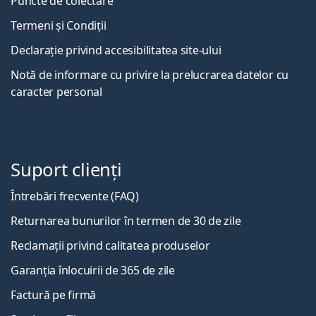
Puncte de colectare
Termeni și Condiții
Declarație privind accesibilitatea site-ului
Notă de informare cu privire la prelucrarea datelor cu
caracter personal
Suport clienți
Întrebări frecvente (FAQ)
Returnarea bunurilor în termen de 30 de zile
Reclamații privind calitatea produselor
Garanția înlocuirii de 365 de zile
Factură pe firmă