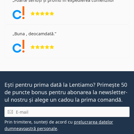
Foarte serioși și promti în expedierea comenzilor
Opinii 5 din 5
Buna , deocamdată.
Opinii 5 din 5
Ești pentru prima dată la Lentiamo? Primește 50
de puncte bonus pentru abonarea la newsletter-
ul nostru și alege un cadou la prima comandă.
E-mail
Prin trimitere, sunteți de acord cu
prelucrarea datelor
dumneavoastră personale
.