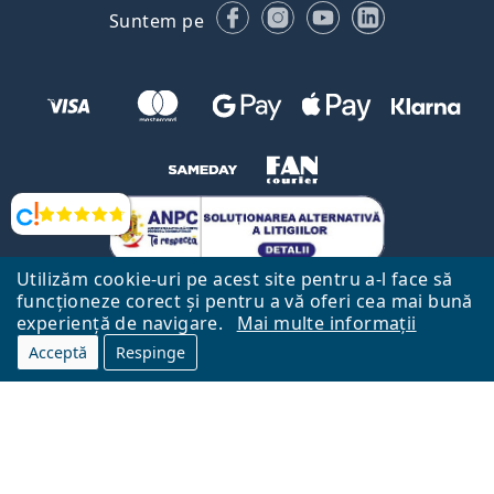
Facebook
Instagram
YouTube
LinkedIn
Suntem pe
Opinii
Utilizăm cookie-uri pe acest site pentru a-l face să
funcționeze corect și pentru a vă oferi cea mai bună
experiență de navigare.
Mai multe informații
Acceptă
Respinge
Către Pagina Principală
Mai sus
Lentiamo.ro este deținut și operat de către Lentiamo s.r.o., Republica
Cehă
Aici pentru tine de 18 ani.