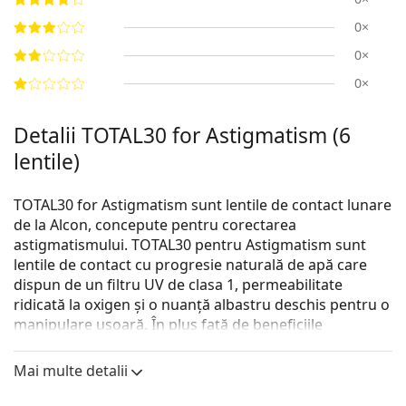
0×
0×
0×
Detalii TOTAL30 for Astigmatism (6
lentile)
TOTAL30 for Astigmatism sunt lentile de contact lunare
de la Alcon, concepute pentru corectarea
astigmatismului. TOTAL30 pentru Astigmatism sunt
lentile de contact cu progresie naturală de apă care
dispun de un filtru UV de clasa 1, permeabilitate
ridicată la oxigen și o nuanță albastru deschis pentru o
manipulare ușoară. În plus față de beneficiile
hidrogelului de silicon, lentilele de contact TOTAL30
pentru Astigmatism au tehnologii unice care asigură o
Mai multe detalii
purtare confortabilă și o vedere excelentă.