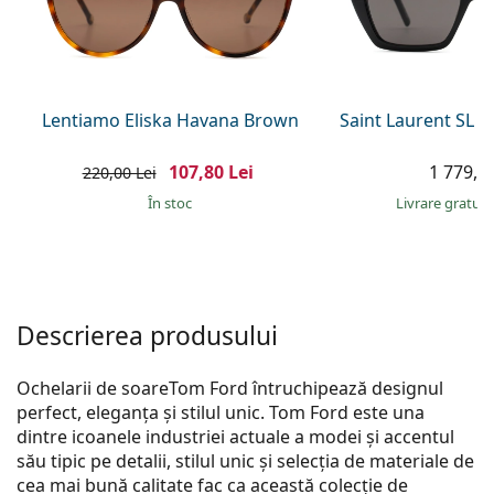
Gucci
Toate soluțiile
Toate mărcile
Persol
Prada
Lentiamo Eliska Havana Brown
Saint Laurent SL 
Toate mărcile
107,80 Lei
1 779,00
220,00 Lei
În stoc
Livrare gratui
Descrierea produsului
Ochelarii de soareTom Ford întruchipează designul
perfect, eleganța și stilul unic. Tom Ford este una
dintre icoanele industriei actuale a modei și accentul
său tipic pe detalii, stilul unic și selecția de materiale de
cea mai bună calitate fac ca această colecție de