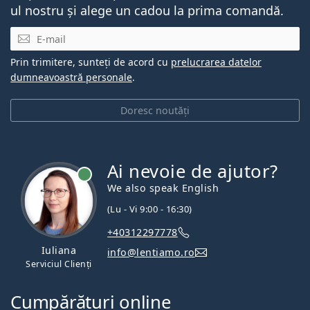
ul nostru și alege un cadou la prima comandă.
E-mail
Prin trimitere, sunteți de acord cu
prelucrarea datelor
dumneavoastră personale
.
Doresc noutăți
Ai nevoie de ajutor?
We also speak English
(Lu - Vi 9:00 - 16:30)
+40312297778
Iuliana
info@lentiamo.ro
Serviciul Clienți
Cumpărături online