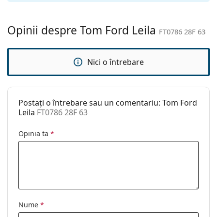
curățat:
Altele
Opinii despre Tom Ford Leila
FT0786 28F 63
Sex:
Femei
Categorie:
Ochelari de soare
Nici o întrebare
Brand:
Tom Ford
Utilizare:
Modă
Postați o întrebare sau un comentariu: Tom Ford
Cod:
FT0786 28F 63
Leila
FT0786 28F 63
Opinia ta
*
Nume
*