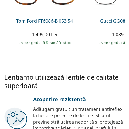
Persol
Prada
Tom Ford FT6086-B 053 54
Gucci GG083
Toate mărcile
1 499,00 Lei
1 089,00
Livrare gratuită
&
ramă în stoc
Livrare gratuită
&
Lentiamo utilizează lentile de calitate
superioară
Acoperire rezistentă
Adăugăm gratuit un tratament antireflex
la fiecare pereche de lentile. Stratul
previne strălucirea nedorită și protejează
împotriva zgârieturilor, apei, prafului și