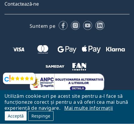
Contactează-ne
Facebook
Instagram
YouTube
LinkedIn
Suntem pe
Opinii
Utilizăm cookie-uri pe acest site pentru a-l face să
funcționeze corect și pentru a vă oferi cea mai bună
experiență de navigare.
Mai multe informații
Acceptă
Respinge
Către Pagina Principală
Mai sus
Lentiamo.ro este deținut și operat de către Lentiamo s.r.o., Republica