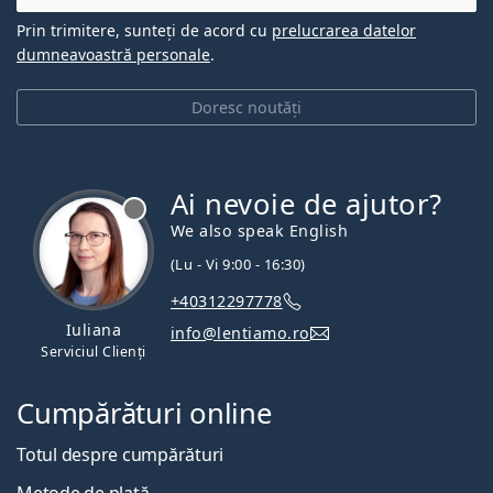
Prin trimitere, sunteți de acord cu
prelucrarea datelor
dumneavoastră personale
.
Doresc noutăți
Ai nevoie de ajutor?
We also speak English
(Lu - Vi 9:00 - 16:30)
+40312297778
Iuliana
info@lentiamo.ro
Serviciul Clienți
Cumpărături online
Totul despre cumpărături
Metode de plată