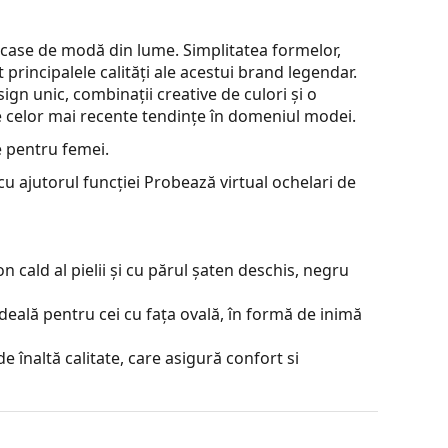
 case de modă din lume. Simplitatea formelor,
unt principalele calități ale acestui brand legendar.
ign unic, combinații creative de culori și o
ie celor mai recente tendințe în domeniul modei.
e pentru femei.
u ajutorul funcției Probează virtual ochelari de
 cald al pielii și cu părul șaten deschis, negru
deală pentru cei cu fața ovală, în formă de inimă
e înaltă calitate, care asigură confort si
ză reflexiile și asigură o vedere mai clară. Sunt