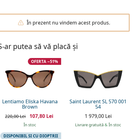
În prezent nu vindem acest produs.
S-ar putea să vă placă și
OFERTA −51%
Lentiamo Eliska Havana
Saint Laurent SL 570 001
Brown
54
107,80 Lei
1 979,00 Lei
220,00 Lei
În stoc
Livrare gratuită
&
În stoc
DISPONIBIL SI CU DIOPTRII