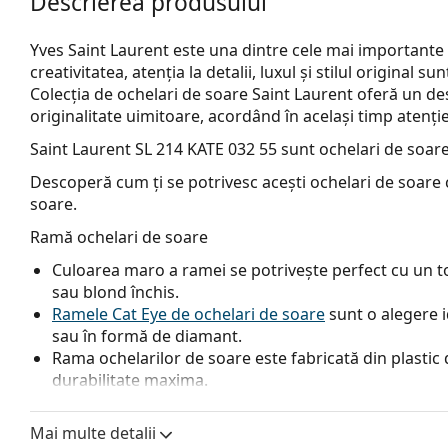
Descrierea produsului
Yves Saint Laurent este una dintre cele mai importante
creativitatea, atenția la detalii, luxul și stilul original s
Colecția de ochelari de soare Saint Laurent oferă un des
originalitate uimitoare, acordând în același timp atenț
Saint Laurent SL 214 KATE 032 55
sunt ochelari de soar
Descoperă cum ți se potrivesc acești ochelari de soare c
soare.
Ramă ochelari de soare
Culoarea maro a ramei se potrivește perfect cu un ton
sau blond închis.
Ramele Cat Eye de ochelari de soare
sunt o alegere i
sau în formă de diamant.
Rama ochelarilor de soare este fabricată din plastic d
durabilitate maxima.
Lentile ochelari de soare
Mai multe detalii
Lentilele maro blochează ușor lumina albastră, filtrea