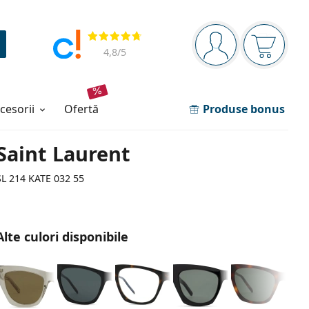
Panou de navigare
Opinii
Sunteți logat
Coșul de
4,8
/5
ccesorii
ofertă
Produse bonus
Saint Laurent
SL 214 KATE 032 55
Alte culori disponibile