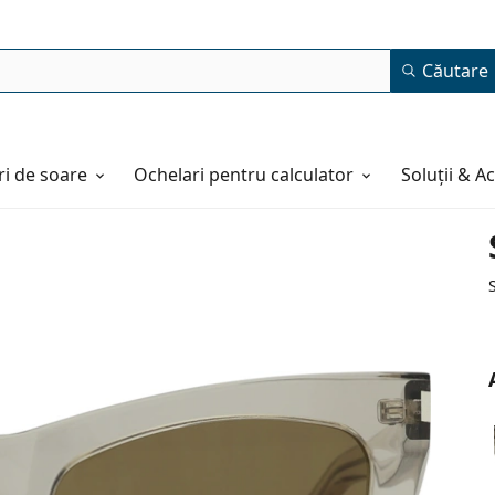
Căutare
i de soare
Ochelari pentru calculator
Soluții & A