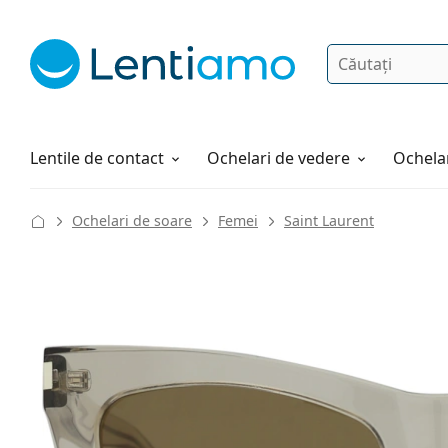
Căutare
Autentificare
Navigarea web-ului
Soluții
Cum comandați
Lentile de contact
Ochelari de vedere
Ochelar
Ochelari de soare
Femei
Saint Laurent