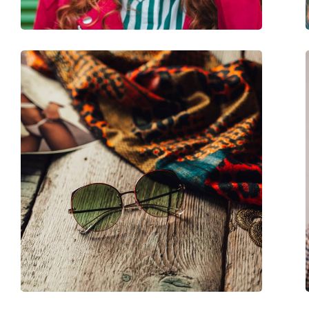
Balama flexibilă:
Nu
Accesorii
Suport:
Da
Lavetă pentru curățat:
Da
Altele
Sex:
Femei
Categorie:
Ochelari de soare
Brand:
Saint Laurent
Utilizare:
Modă
Cod:
SL 214 KATE 032 55