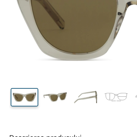
143 mm
Lățimea ramei
Lățime
lentilei
44 mm
55 mm
Înălțime lentilă
Lățimea lentilei