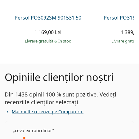
Persol PO3092SM 901531 50
Persol PO3166
1 169,00 Lei
1 389,00
Livrare gratuită
&
În stoc
Livrare gratui
Opiniile clienților noștri
Din 1438 opinii 100 % sunt pozitive. Vedeți
recenziile clienților selectați.
Mai multe recenzii pe Compari.ro.
ceva extraordinar