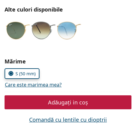
Persol
Alte culori disponibile
Prada
Toate mărcile
Alegeți parametrii
Mărime
S (50 mm)
Care este marimea mea?
Adăugați in coș
Comandă cu lentile cu dioptrii