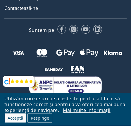
Contactează-ne
Facebook
Instagram
YouTube
LinkedIn
Suntem pe
Opinii
Utilizăm cookie-uri pe acest site pentru a-l face să
funcționeze corect și pentru a vă oferi cea mai bună
experiență de navigare.
Mai multe informații
Acceptă
Respinge
Către Pagina Principală
Mai sus