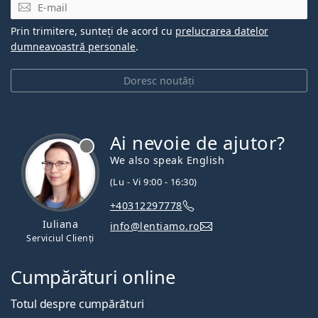
E-mail
Prin trimitere, sunteți de acord cu
prelucrarea datelor
dumneavoastră personale
.
Doresc noutăți
Ai nevoie de ajutor?
We also speak English
(Lu - Vi 9:00 - 16:30)
+40312297778
Iuliana
info@lentiamo.ro
Serviciul Clienți
Cumpărături online
Totul despre cumpărături