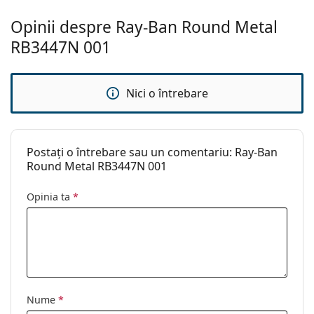
Altele
Opinii despre Ray-Ban Round Metal
Sex:
Bărbați
RB3447N 001
Categorie:
Ochelari de soare
Brand:
Ray-Ban
Nici o întrebare
Utilizare:
Modă
Cod:
RB3447N 001 50
Postați o întrebare sau un comentariu: Ray-Ban
Disponibil si cu
Da
Round Metal RB3447N 001
dioptrii:
Opinia ta
*
Nume
*