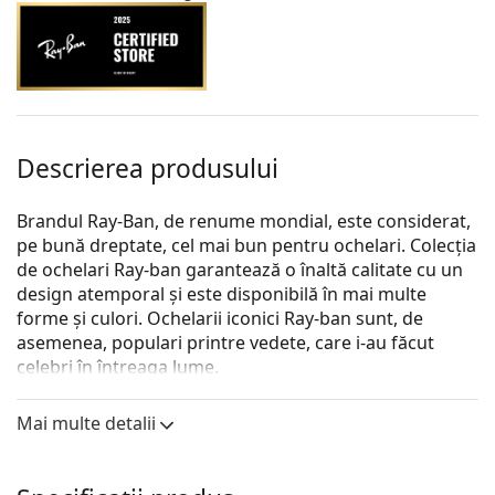
Descrierea produsului
Brandul Ray-Ban, de renume mondial, este considerat,
pe bună dreptate, cel mai bun pentru ochelari. Colecția
de ochelari Ray-ban garantează o înaltă calitate cu un
design atemporal și este disponibilă în mai multe
forme și culori. Ochelarii iconici Ray-ban sunt, de
asemenea, populari printre vedete, care i-au făcut
celebri în întreaga lume.
Ray-Ban Round Metal 0RX3447V 2500
sunt ochelari de
Mai multe detalii
vedere unisex.
Descoperă cum ți se potrivesc acești ochelari de
vedere cu ajutorul funcției Probează ochelari de