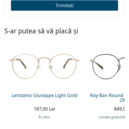
Trimiteți
S-ar putea să vă placă și
Lentiamo Giuseppe Light Gold
Ray-Ban Round M
297
187,00 Lei
849,90 
În stoc
Livrare gratuită
&