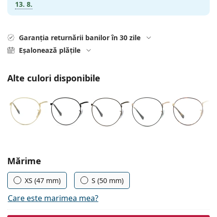
Gucci
13. 8.
Toate soluțiile
Toate mărcile
Persol
Garanția returnării banilor în 30 zile
Prada
Eșalonează plățile
Toate mărcile
Alte culori disponibile
Alegeți parametrii
Mărime
XS (47 mm)
S (50 mm)
Care este marimea mea?