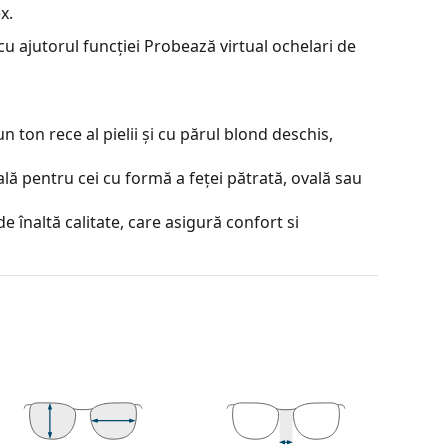
x.
u ajutorul funcției Probează virtual ochelari de
 ton rece al pielii și cu părul blond deschis,
lă pentru cei cu formă a feței pătrată, ovală sau
e înaltă calitate, care asigură confort si
contrastul sau a distorsiona culorile.
lorate de sus în jos, partea de jos a lentilei fiind
partea de sus permite filtrarea luminii solare
 o vizibilitate suficientă. Acest tratament al
este ideal pentru șoferi, de exemplu, deoarece
or, reducând în același timp strălucirea din partea