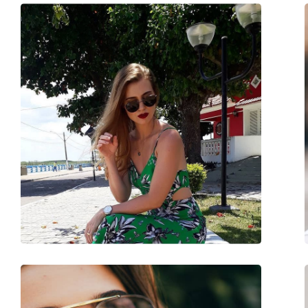
Forma ramei:
Pilot
Culoarea ramei:
Negru
Materialul ramei :
Plastic
Mărime:
M
Lățimea ramei:
138 mm
Lungimea brațelor:
145 mm
Lățimea punții nazale:
16 mm
Greutate:
103 g
Pernițe reglabile pentru nas:
Nu
Balama flexibilă:
Nu
Accesorii
Suport:
Da
Lavetă pentru curățat:
Da