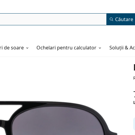
Căutare
i de soare
Ochelari pentru calculator
Soluții & A