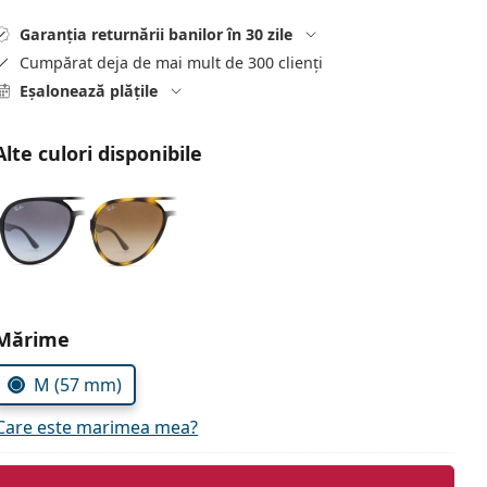
Garanția returnării banilor în 30 zile
Cumpărat deja de mai mult de 300 clienți
Eșalonează plățile
Alte culori disponibile
Alegeți parametrii
Mărime
M (57 mm)
Care este marimea mea?