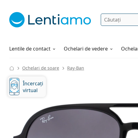
Căutare
Autentificare
Navigarea web-ului
Soluții
Cum comandați
Lentile de contact
Ochelari de vedere
Ochelar
Ochelari de soare
Ray-Ban
Încercați
virtual