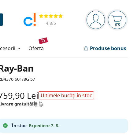
Panou de navigare
Opinii
Sunteți logat
Coșul de
4,8
/5
ccesorii
ofertă
Produse bonus
Ray-Ban
RB4376 601/8G 57
759,90 Lei
Ultimele bucăți în stoc
Livrare gratuită!
În stoc.
Expediere 7. 8.