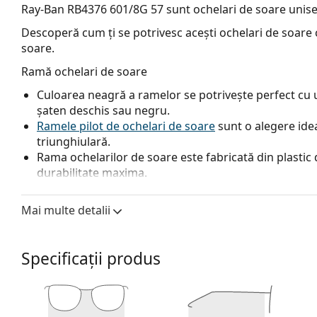
Ray-Ban RB4376 601/8G 57
sunt ochelari de soare unise
Descoperă cum ți se potrivesc acești ochelari de soare c
soare.
Ramă ochelari de soare
Culoarea neagră a ramelor se potrivește perfect cu un
șaten deschis sau negru.
Ramele pilot de ochelari de soare
sunt o alegere idea
triunghiulară.
Rama ochelarilor de soare este fabricată din plastic d
durabilitate maxima.
Lentile ochelari de soare
Mai multe detalii
Lentilele gri reduc intensitatea luminii fără a afecta 
Ochelarii de soare au
lentile în degrade
, care sunt co
nuanța cea mai deschisă. Cea mai închisă nuanță din 
Specificații produs
directe, iar cea mai deschisă din partea de jos asigură
lentilelor asigură o mai bună orientare în spațiu și 
permite o vedere mai clară în partea de jos a lentilel
superioară.