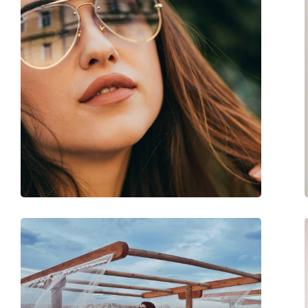
Altele
Sex:
Unisex
Categorie:
Ochelari de soare
Brand:
Ray-Ban
Utilizare:
Modă
Cod:
RB4376 601/8G 57
Disponibil si cu dioptrii:
Nu