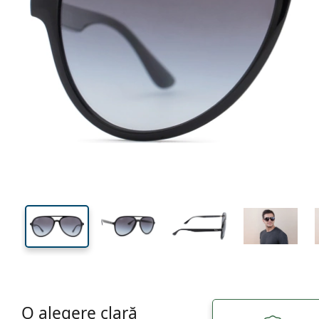
138 mm
Lățimea ramei
Lățime
lentilei
49 mm
57 mm
Înălțime lentilă
Lățimea lentilei
O alegere clară