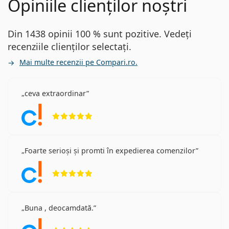
Opiniile clienților noștri
Din 1438 opinii 100 % sunt pozitive. Vedeți
recenziile clienților selectați.
Mai multe recenzii pe Compari.ro.
ceva extraordinar
Opinii 5 din 5
Foarte serioși și promti în expedierea comenzilor
Opinii 5 din 5
Buna , deocamdată.
Opinii 5 din 5