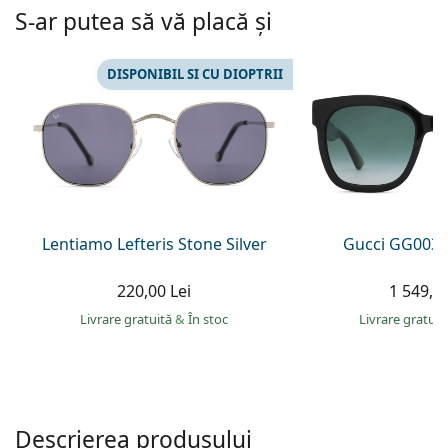
Persol
S-ar putea să vă placă și
Prada
DISPONIBIL SI CU DIOPTRII
Toate mărcile
Lentiamo Lefteris Stone Silver
Gucci GG0034
220,00 Lei
1 549,00
Livrare gratuită
&
În stoc
Livrare gratui
Descrierea produsului