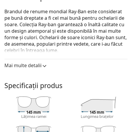
Brandul de renume mondial Ray-Ban este considerat
pe bună dreptate a fi cel mai bună pentru ochelarii de
soare. Colecția Ray-ban garantează o înaltă calitate cu
un design atemporal și este disponibilă în mai multe
forme și culori. Ochelarii de soare iconici Ray-ban sunt,
de asemenea, populari printre vedete, care i-au făcut
celebri în întreaga lume.
Ray-Ban New Wayfarer RB2132 6606M3 58
sunt
Mai multe detalii
ochelari de soare unisex.
Descoperă cum ți se potrivesc acești ochelari de soare
cu ajutorul funcției Probează virtual ochelari de soare.
Specificații produs
Ramă ochelari de soare
Culoarea mov a ramei se potrivește perfect cu un
ton de piele rece și părul negru, gri, alb sau blond
145 mm
145 mm
deschis.
Lățimea ramei
Lungimea brațelor
Ramele pătrate de ochelari de soare
sunt o alegere
ideală pentru cei cu o formă rotundă, ovală sau