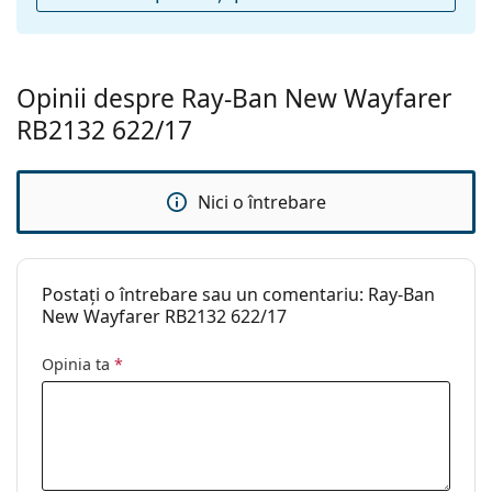
Suport:
Da
Lavetă pentru
Da
curățat:
Opinii despre Ray-Ban New Wayfarer
Altele
RB2132 622/17
Sex:
Unisex
Categorie:
Ochelari de soare
Nici o întrebare
Brand:
Ray-Ban
Utilizare:
Modă
Postați o întrebare sau un comentariu: Ray-Ban
Cod:
RB2132 622/17 55
New Wayfarer RB2132 622/17
Disponibil si cu
Nu
Opinia ta
*
dioptrii: