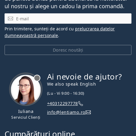
ul nostru și alege un cadou la prima comandă.
E-mail
Prin trimitere, sunteți de acord cu
prelucrarea datelor
dumneavoastră personale
.
Doresc noutăți
Ai nevoie de ajutor?
We also speak English
(Lu - Vi 9:00 - 16:30)
+40312297778
Iuliana
info@lentiamo.ro
Serviciul Clienți
Cumpărături online