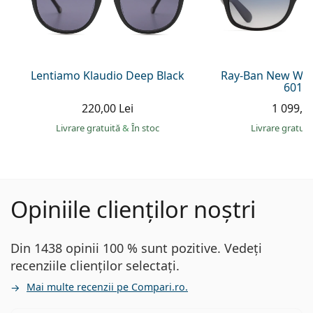
Lentiamo Klaudio Deep Black
Ray-Ban New Way
601S
220,00 Lei
1 099,00
Livrare gratuită
&
În stoc
Livrare gratui
Opiniile clienților noștri
Din 1438 opinii 100 % sunt pozitive. Vedeți
recenziile clienților selectați.
Mai multe recenzii pe Compari.ro.