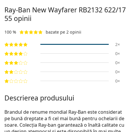
Ray-Ban New Wayfarer
RB2132 622/17
55
opinii
100 %
bazate pe 2 opinii
2×
0×
0×
0×
0×
Descrierea produsului
Brandul de renume mondial Ray-Ban este considerat
pe bună dreptate a fi cel mai bună pentru ochelarii de
soare. Colecția Ray-ban garantează o înaltă calitate cu
un design atemporal și este disponibilă în mai multe