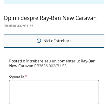
Suport:
Da
Lavetă pentru
Da
curățat:
Opinii despre Ray-Ban New Caravan
Altele
RB3636 002/B1 55
Sex:
Unisex
Categorie:
Ochelari de soare
Nici o întrebare
Brand:
Ray-Ban
Utilizare:
Modă
Postați o întrebare sau un comentariu: Ray-Ban
Cod:
RB3636 002/B1 55
New Caravan
RB3636 002/B1 55
Disponibil si cu
Nu
Opinia ta
*
dioptrii: