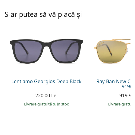
Persol
S-ar putea să vă placă și
Prada
Toate mărcile
Lentiamo Georgios Deep Black
Ray-Ban New Ca
9196
220,00 Lei
919,90 
Livrare gratuită
&
În stoc
Livrare gratui