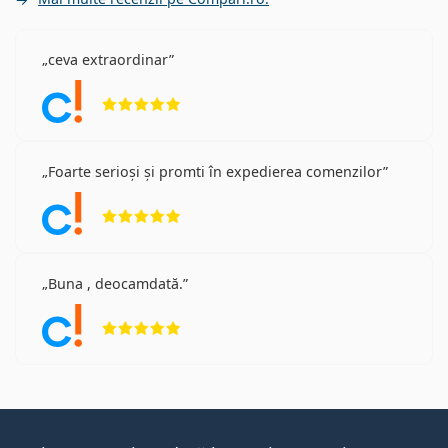
ceva extraordinar
Opinii 5 din 5
Foarte serioși și promti în expedierea comenzilor
Opinii 5 din 5
Buna , deocamdată.
Opinii 5 din 5