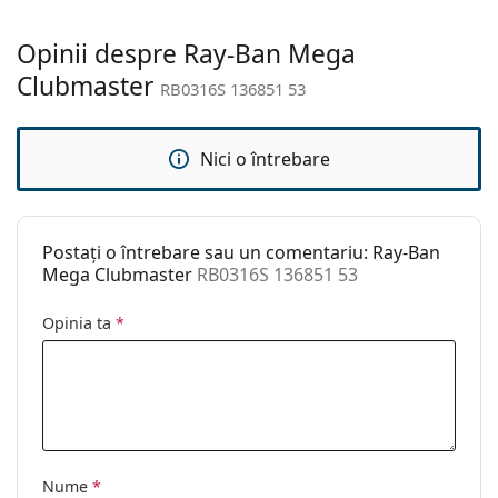
Explorează întreaga gamă de
ochelari de soare
pentru
Accesorii
a găsi mai multe modele de la branduri populare.
Opinii despre Ray-Ban Mega
Suport:
Da
Clubmaster
RB0316S 136851 53
Lavetă pentru
Da
curățat:
Nici o întrebare
Altele
Sex:
Unisex
Categorie:
Ochelari de soare
Postați o întrebare sau un comentariu: Ray-Ban
Brand:
Ray-Ban
Mega Clubmaster
RB0316S 136851 53
Utilizare:
Modă
Opinia ta
*
Cod:
RB0316S 136851 53
Disponibil si cu
Nu
dioptrii:
Nume
*