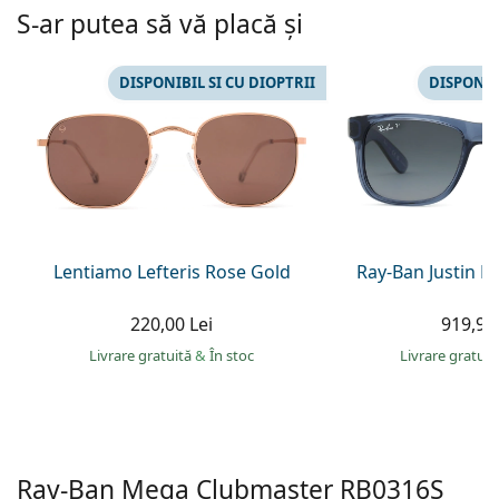
Persol
S-ar putea să vă placă și
Prada
DISPONIBIL SI CU DIOPTRII
DISPONIB
Toate mărcile
Lentiamo Lefteris Rose Gold
Ray-Ban Justin 
220,00 Lei
919,90 
Livrare gratuită
&
În stoc
Livrare gratui
Ray-Ban Mega Clubmaster
RB0316S