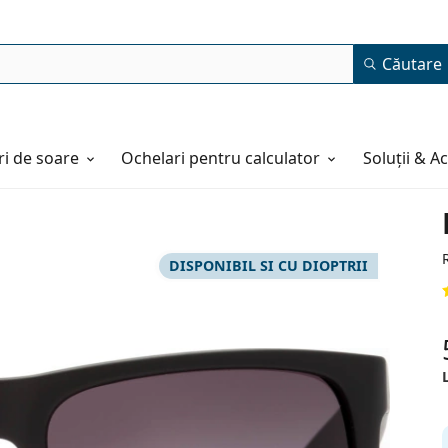
Căutare
i de soare
Ochelari pentru calculator
Soluții & A
DISPONIBIL SI CU DIOPTRII