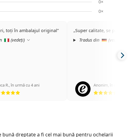
0×
0×
i, toți în ambalajul original
Super calitate, se potrivește p
in
(
vedeți
)
Tradus din
(
vedeți
)
ca R.
,
în urmă cu 4 ani
Anonim
,
în urmă cu 5 an
Opinii 5 din 5
Opinii 5 
bună dreptate a fi cel mai bună pentru ochelarii