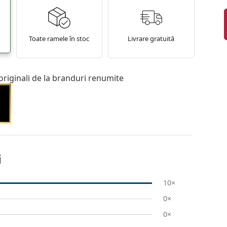
Toate ramele în stoc
Livrare gratuită
originali de la branduri renumite
i
10×
0×
0×