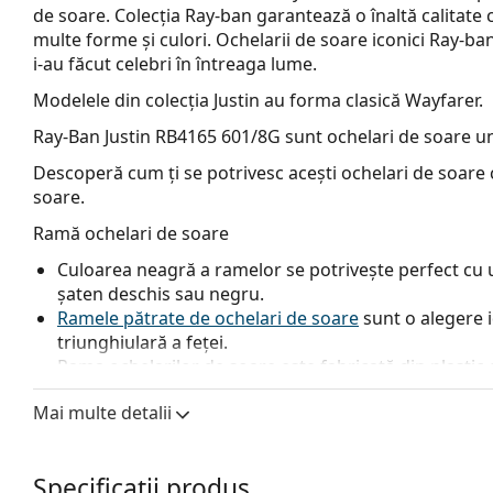
de soare. Colecția Ray-ban garantează o înaltă calitate 
multe forme și culori. Ochelarii de soare iconici Ray-b
i-au făcut celebri în întreaga lume.
Modelele din colecția Justin au forma clasică Wayfarer.
Ray-Ban Justin RB4165 601/8G
sunt ochelari de soare un
Descoperă cum ți se potrivesc acești ochelari de soare c
soare.
Ramă ochelari de soare
Culoarea neagră a ramelor se potrivește perfect cu un
șaten deschis sau negru.
Ramele pătrate de ochelari de soare
sunt o alegere 
triunghiulară a feței.
Rama ochelarilor de soare este fabricată din plastic d
durabilitate maxima.
Mai multe detalii
Lentilele originale pot fi înlocuite cu lentile personali
Lentile ochelari de soare
Specificații produs
Lentilele gri reduc intensitatea luminii fără a afecta 