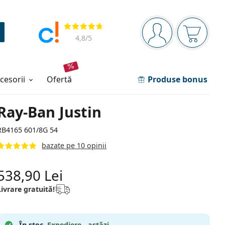
Panou de navigare
Opinii
Sunteți logat
Coșul de
4,8
/5
ccesorii
ofertă
Produse bonus
Ray-Ban Justin
RB4165 601/8G 54
bazate pe 10 opinii
538,90 Lei
Livrare gratuită!
În stoc.
Expediere - astăzi