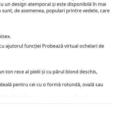
cu un design atemporal și este disponibilă în mai
an sunt, de asemenea, populari printre vedete, care
isex.
u ajutorul funcției Probează virtual ochelari de
 ton rece al pielii și cu părul blond deschis,
ideală pentru cei cu o formă rotundă, ovală sau
e înaltă calitate, care asigură confort si
zate de diferite tipuri, cu sau fără dioptrii.
contrastul sau a distorsiona culorile.