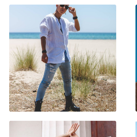
Lavetă pentru curățat:
Da
Altele
Sex:
Unisex
Categorie:
Ochelari de soare
Brand:
Ray-Ban
Utilizare:
Modă
Cod:
RB4165 601/8G 54
Disponibil si cu dioptrii:
Da