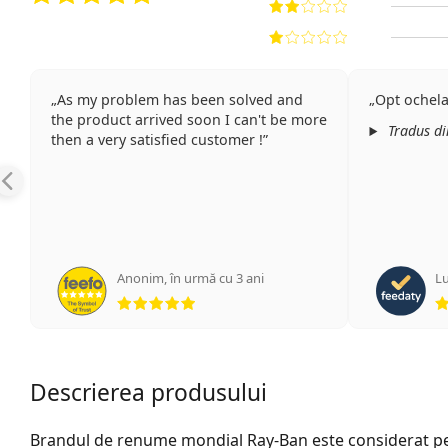
As my problem has been solved and
Opt ochelar
the product arrived soon I can't be more
Tradus d
then a very satisfied customer !
Anonim
,
în urmă cu 3 ani
Lu
Opinii 5 din 5
Descrierea produsului
Brandul de renume mondial Ray-Ban este considerat pe 