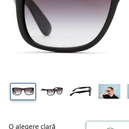
138 mm
Lățimea ramei
Lățime
lentilei
43 mm
54 mm
Înălțime lentilă
Lățimea lentilei
O alegere clară