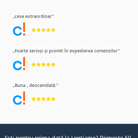
ceva extraordinar
Opinii 5 din 5
Foarte serioși și promti în expedierea comenzilor
Opinii 5 din 5
Buna , deocamdată.
Opinii 5 din 5
Ești pentru prima dată la Lentiamo? Primește 50