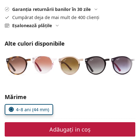
Persol
Garanția returnării banilor în 30 zile
Prada
Cumpărat deja de mai mult de 400 clienți
Eșalonează plățile
Toate mărcile
Alte culori disponibile
Alegeți parametrii
Mărime
4–8 ani (44 mm)
Adăugați in coș