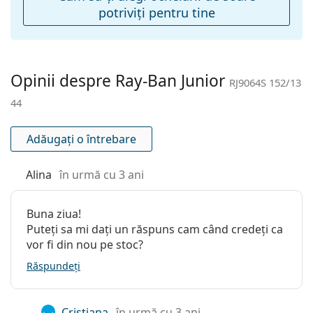
potriviţi pentru tine
Suport:
Nu
Lavetă pentru
Nu
curățat:
Altele
Opinii despre Ray-Ban Junior
RJ9064S 152/13
Sex:
Copii
44
Categorie:
Ochelari de soare
Adăugați o întrebare
Brand:
Ray-Ban
Utilizare:
Modă
Alina
în urmă cu 3 ani
Cod:
RJ9064S 152/13 44
Disponibil si cu
Da
Buna ziua!
dioptrii:
Puteți sa mi dați un răspuns cam când credeți ca
vor fi din nou pe stoc?
Răspundeți
Cristiana
în urmă cu 3 ani