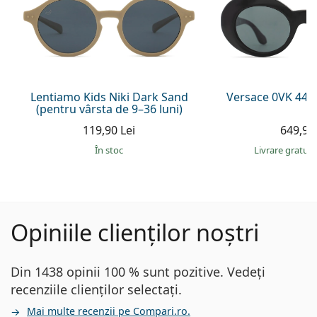
Lentiamo Kids Niki Dark Sand
Versace 0VK 442
(pentru vârsta de 9–36 luni)
119,90 Lei
649,90 
În stoc
Livrare gratui
Opiniile clienților noștri
Din 1438 opinii 100 % sunt pozitive. Vedeți
recenziile clienților selectați.
Mai multe recenzii pe Compari.ro.