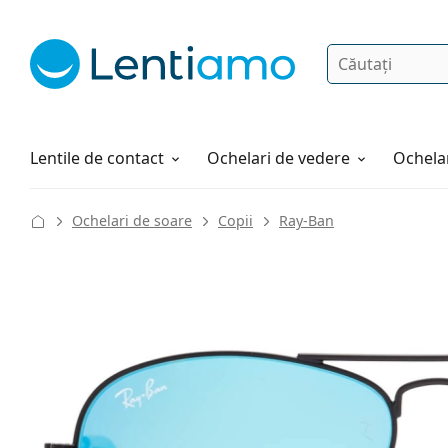
Căutare
Autentificare
Navigarea web-ului
Soluții
Cum comandați
Lentile de contact
Ochelari de vedere
Ochelar
Ochelari de soare
Copii
Ray-Ban