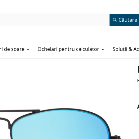
Căutare
i de soare
Ochelari pentru calculator
Soluții & A