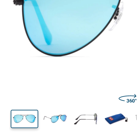
115 mm
Lățimea ramei
Lățime
lentilei
43 mm
50 mm
Înălțime lentilă
Lățimea lentilei