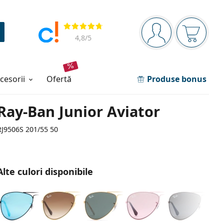
Panou de navigare
Opinii
Sunteți logat
Coșul de
4,8
/5
ccesorii
ofertă
Produse bonus
Ray-Ban Junior Aviator
RJ9506S 201/55 50
Alte culori disponibile