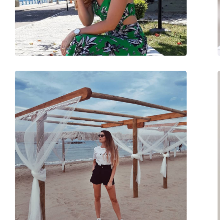
Greutate:
35 g
Pernițe reglabile pentru nas:
Da
Accesorii
Suport:
Nu
Lavetă pentru curățat:
Nu
Altele
Sex:
Copii
Categorie:
Ochelari de soare
Brand:
Ray-Ban
Utilizare:
Modă
Cod:
RJ9506S 201/55 50