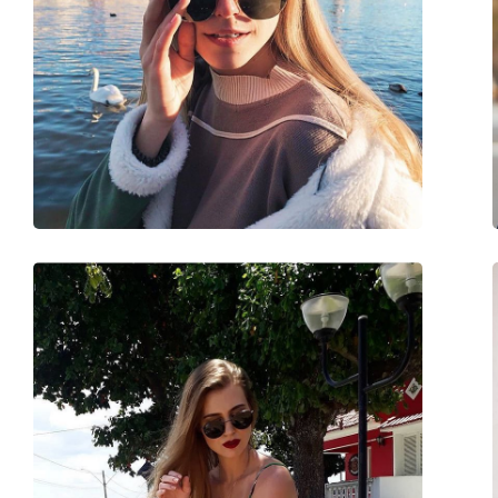
Lățimea ramei:
135 mm
Lungimea brațelor:
135 mm
Lățimea punții nazale:
17 mm
Greutate:
105 g
Pernițe reglabile pentru nas:
Nu
Accesorii
Suport:
Da
Lavetă pentru curățat:
Da
Altele
Sex:
Femei
Categorie:
Ochelari de soare
Brand:
Ray-Ban
Utilizare:
Modă
Cod:
RB4101 601/T3 58