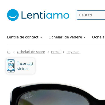
Căutare
Autentificare
Navigarea web-ului
Soluții
Cum comandați
Lentile de contact
Ochelari de vedere
Ochelar
Ochelari de soare
Femei
Ray-Ban
Încercați
virtual