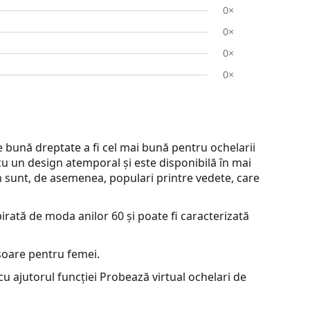
0×
0×
0×
0×
bună dreptate a fi cel mai bună pentru ochelarii
cu un design atemporal și este disponibilă în mai
an sunt, de asemenea, populari printre vedete, care
irată de moda anilor 60 și poate fi caracterizată
soare pentru femei.
u ajutorul funcției Probează virtual ochelari de