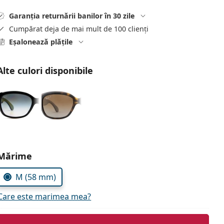
Garanția returnării banilor în 30 zile
Cumpărat deja de mai mult de 100 clienți
Eșalonează plățile
Alte culori disponibile
Alegeți parametrii
Mărime
M (58 mm)
Care este marimea mea?