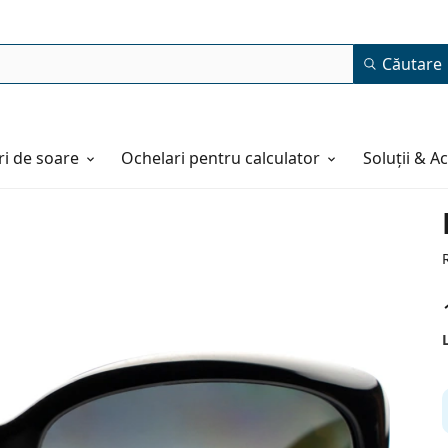
Căutare
i de soare
Ochelari pentru calculator
Soluții & A