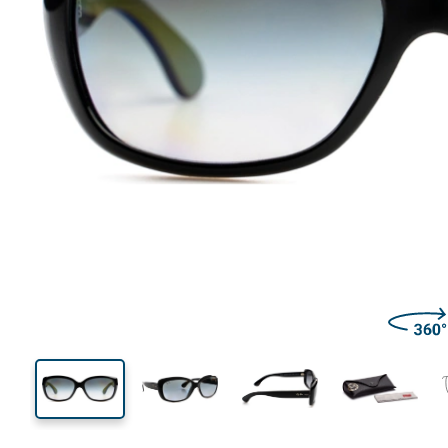
135 mm
Lățimea ramei
Lățime
lentilei
40 mm
58 mm
Înălțime lentilă
Lățimea lentilei