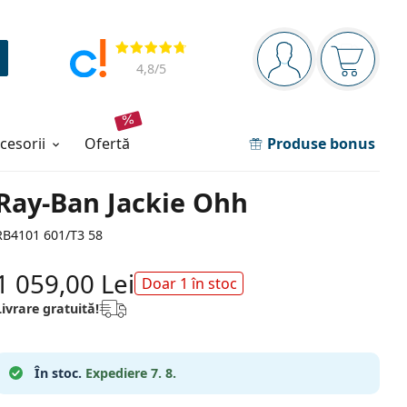
Panou de navigare
Opinii
Sunteți logat
Coșul de
4,8
/5
ccesorii
ofertă
Produse bonus
Ray-Ban Jackie Ohh
RB4101 601/T3 58
1 059,00 Lei
Doar 1 în stoc
Livrare gratuită!
În stoc.
Expediere 7. 8.