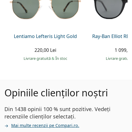
Lentiamo Lefteris Light Gold
Ray-Ban Elliot RB
220,00 Lei
1 099,00
Livrare gratuită
&
În stoc
Livrare gratui
Opiniile clienților noștri
Din 1438 opinii 100 % sunt pozitive. Vedeți
recenziile clienților selectați.
Mai multe recenzii pe Compari.ro.