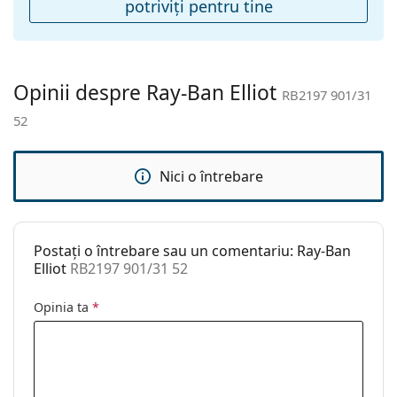
potriviţi pentru tine
Accesorii
Suport:
Da
Lavetă pentru
Da
curățat:
Opinii despre Ray-Ban Elliot
RB2197 901/31
Altele
52
Sex:
Unisex
Categorie:
Ochelari de soare
Nici o întrebare
Brand:
Ray-Ban
Utilizare:
Modă
Postați o întrebare sau un comentariu: Ray-Ban
Cod:
RB2197 901/31 52
Elliot
RB2197 901/31 52
Disponibil si cu
Nu
Opinia ta
*
dioptrii: