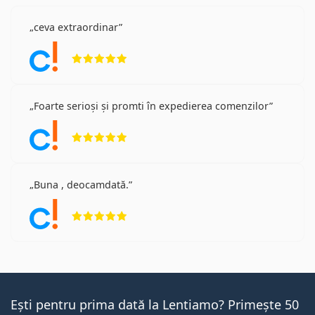
ceva extraordinar
Opinii 5 din 5
Foarte serioși și promti în expedierea comenzilor
Opinii 5 din 5
Buna , deocamdată.
Opinii 5 din 5
Ești pentru prima dată la Lentiamo? Primește 50