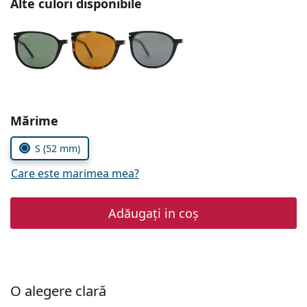
Alte culori disponibile
Persol
Prada
Toate mărcile
Alegeți parametrii
Mărime
S (52 mm)
Care este marimea mea?
Adăugați in coș
O alegere clară