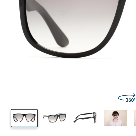
138 mm
Lățimea ramei
Lățime
lentilei
46 mm
60 mm
Înălțime lentilă
Lățimea lentilei