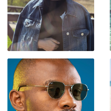
Lățimea ramei:
138 mm
Lungimea brațelor:
145 mm
Lățimea punții nazale:
15 mm
Greutate:
120 g
Pernițe reglabile pentru nas:
Nu
Accesorii
Suport:
Da
Lavetă pentru curățat:
Da
Altele
Sex:
Bărbați
Categorie:
Ochelari de soare
Brand:
Ray-Ban
Utilizare:
Modă
Cod:
RB4147 601/32 60