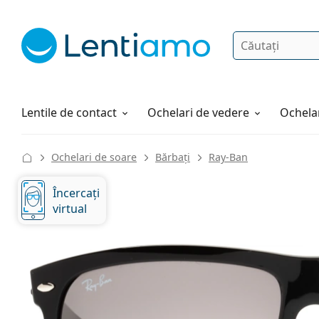
Căutare
Autentificare
Navigarea web-ului
Soluții
Cum comandați
Lentile de contact
Ochelari de vedere
Ochelar
Ochelari de soare
Bărbați
Ray-Ban
Încercați
virtual