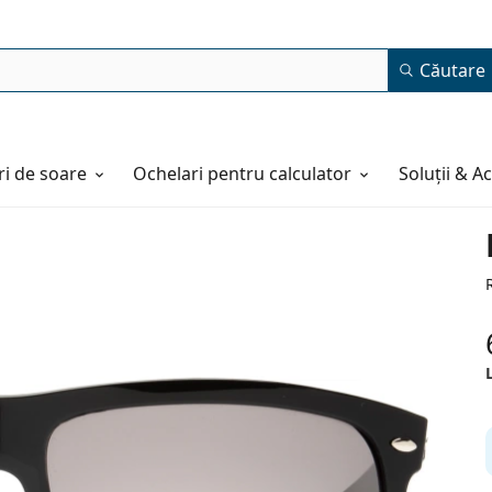
Căutare
i de soare
Ochelari pentru calculator
Soluții & A