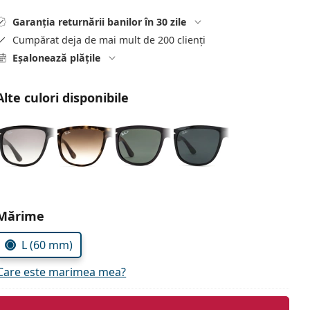
Garanția returnării banilor în 30 zile
Cumpărat deja de mai mult de 200 clienți
Eșalonează plățile
Alte culori disponibile
Alegeți parametrii
Mărime
L (60 mm)
Care este marimea mea?