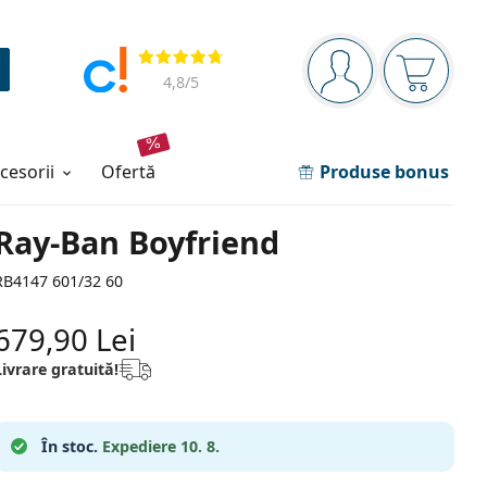
Panou de navigare
Opinii
Sunteți logat
Coșul de
4,8
/5
ccesorii
ofertă
Produse bonus
Ray-Ban Boyfriend
RB4147 601/32 60
679,90 Lei
Livrare gratuită!
În stoc.
Expediere 10. 8.