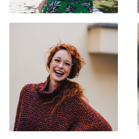
Accesorii
Suport:
Da
Lavetă pentru curățat:
Da
Altele
Sex:
Unisex
Categorie:
Ochelari de soare
Brand:
Ray-Ban
Utilizare:
Modă
Cod:
RB3025 919031 58
Disponibil si cu dioptrii:
Nu