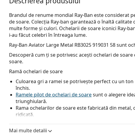
Descrierea produsului
Brandul de renume mondial Ray-Ban este considerat pe 
de soare. Colecția Ray-ban garantează o înaltă calitate 
multe forme și culori. Ochelarii de soare iconici Ray-b
i-au făcut celebri în întreaga lume.
Ray-Ban Aviator Large Metal RB3025 919031 58
sunt och
Descoperă cum ți se potrivesc acești ochelari de soare c
soare.
Ramă ochelari de soare
Culoarea gri a ramei se potrivește perfect cu un ton d
închis.
Ramele pilot de ochelari de soare
sunt o alegere idea
triunghiulară.
Rama ochelarilor de soare este fabricată din metal, c
ridicată.
Plăcuțele de nas reglabile permit modificarea ușoară a
un confort sporit. Reglarea plăcuțelor pentru nas tr
Mai multe detalii
experiență pentru a preveni deteriorarea sau rupere