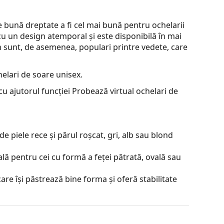
bună dreptate a fi cel mai bună pentru ochelarii
cu un design atemporal și este disponibilă în mai
an sunt, de asemenea, populari printre vedete, care
elari de soare unisex.
u ajutorul funcției Probează virtual ochelari de
e piele rece și părul roșcat, gri, alb sau blond
lă pentru cei cu formă a feței pătrată, ovală sau
are își păstrează bine forma și oferă stabilitate
 poziției și a potrivirii ochelarilor pentru a oferi
ebuie făcută întotdeauna de un optician cu
a.