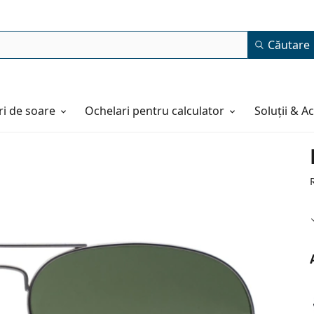
Căutare
i de soare
Ochelari pentru calculator
Soluții & A