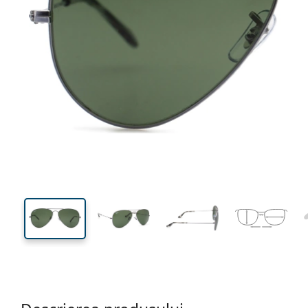
137 mm
Lățimea ramei
Lățime
lentilei
48 mm
58 mm
Înălțime lentilă
Lățimea lentilei