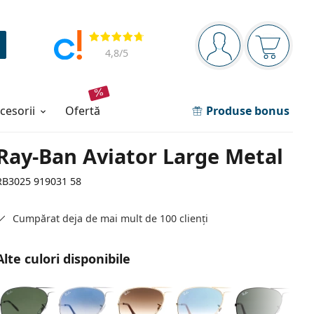
Panou de navigare
Opinii
Sunteți logat
Coșul de
4,8
/5
ccesorii
ofertă
Produse bonus
Ray-Ban Aviator Large Metal
RB3025 919031 58
Cumpărat deja de mai mult de 100 clienți
Alte culori disponibile