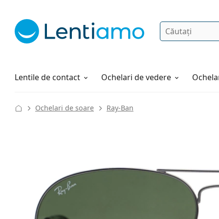
Căutare
Autentificare
Navigarea web-ului
Soluții
Cum comandați
Lentile de contact
Ochelari de vedere
Ochelar
Ochelari de soare
Ray-Ban