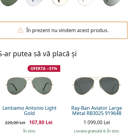
În prezent nu vindem acest produs.
S-ar putea să vă placă și
OFERTA −51%
Lentiamo Antonio Light
Ray-Ban Aviator Large
Gold
Metal RB3025 919648
107,80 Lei
1 099,00 Lei
220,00 Lei
În stoc
Livrare gratuită
&
În stoc