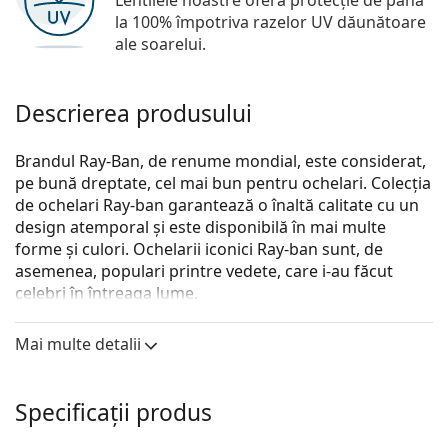
Lentilele noastre oferă protecție de până
la 100% împotriva razelor UV dăunătoare
ale soarelui.
Descrierea produsului
Brandul Ray-Ban, de renume mondial, este considerat,
pe bună dreptate, cel mai bun pentru ochelari. Colecția
de ochelari Ray-ban garantează o înaltă calitate cu un
design atemporal și este disponibilă în mai multe
forme și culori. Ochelarii iconici Ray-ban sunt, de
asemenea, populari printre vedete, care i-au făcut
celebri în întreaga lume.
Ray-Ban 0RX5228 5547 50
sunt ochelari de vedere
Mai multe detalii
unisex.
Descoperă cum ți se potrivesc acești ochelari de
vedere cu ajutorul funcției Probează ochelari de
Specificații produs
vedere virtual.