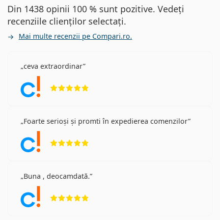
Din 1438 opinii 100 % sunt pozitive. Vedeți
recenziile clienților selectați.
Mai multe recenzii pe Compari.ro.
ceva extraordinar
Opinii 5 din 5
Foarte serioși și promti în expedierea comenzilor
Opinii 5 din 5
Buna , deocamdată.
Opinii 5 din 5