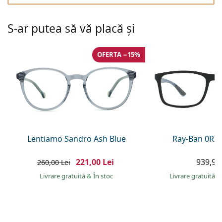
Gucci
Toate soluțiile
Toate mărcile
Persol
S-ar putea să vă placă și
Prada
OFERTA −15%
Toate mărcile
Lentiamo Sandro Ash Blue
Ray-Ban 0RX
221,00 Lei
939,90 
260,00 Lei
Livrare gratuită
&
În stoc
Livrare gratuită
&