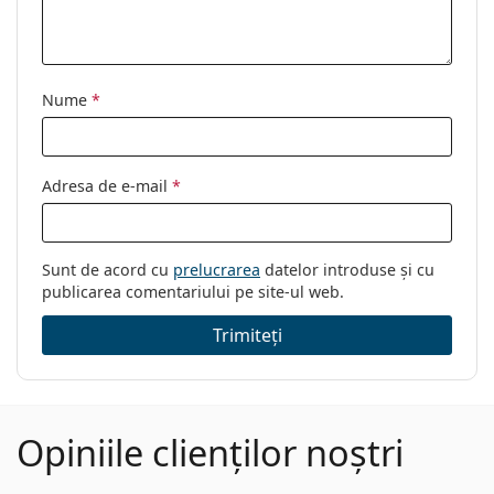
Altele
Sex:
Unisex
Categorie:
Ochelari de vedere
Nume
*
Brand:
Ray-Ban
Cod:
0RX5228 5547 50
Adresa de e-mail
*
Sunt de acord cu
prelucrarea
datelor introduse și cu
publicarea comentariului pe site-ul web.
Trimiteți
Opiniile clienților noștri