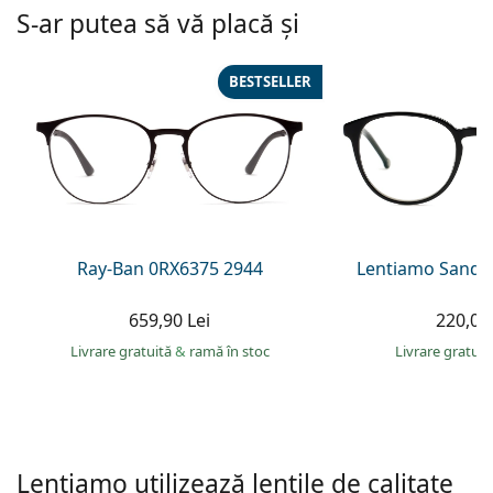
Persol
S-ar putea să vă placă și
Prada
BESTSELLER
Toate mărcile
Ray-Ban 0RX6375 2944
Lentiamo Sandr
659,90 Lei
220,00 
Livrare gratuită
&
ramă în stoc
Livrare gratui
Lentiamo utilizează lentile de calitate