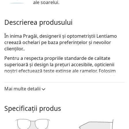
ale soarelui.
Descrierea produsului
În inima Pragăi, designerii și optometriștii Lentiamo
creează ochelari pe baza preferințelor și nevoilor
clienților..
Pentru a respecta propriile standarde de calitate
superioară și design la prețuri accesibile, opticienii
noștri efectuează teste extinse ale ramelor. Folosim
material ultraușor
care face ca ramele noastre să fie
confortabile. Pentru un aspect ideal, designerii noștri
Mai multe detalii
au lucrat pentru a crea un set de forme de rame atent
selectate, dar cuprinzătoare, potrivite oricărei formă a
feței.
Specificații produs
Rezultatul este o colecție unică de ochelari, realizată cu
dragoste și expertiză, care oferă confort maxim, stil
extraordinar și durabilitate pe termen lung.