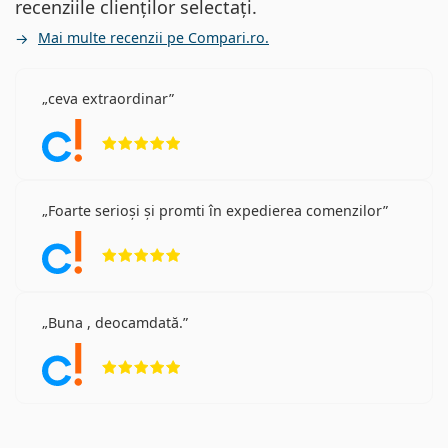
recenziile clienților selectați.
Mai multe recenzii pe Compari.ro.
ceva extraordinar
Opinii 5 din 5
Foarte serioși și promti în expedierea comenzilor
Opinii 5 din 5
Buna , deocamdată.
Opinii 5 din 5