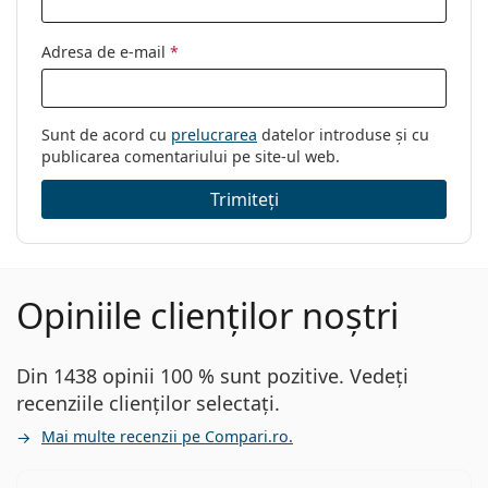
Ochelari protectie calculator
Brand:
Izipizi
Adresa de e-mail
*
Cod:
Screen Junior #D Tortoise
Vârstă:
5 - 7 ani
Sunt de acord cu
prelucrarea
datelor introduse și cu
publicarea comentariului pe site-ul web.
Trimiteți
Opiniile clienților noștri
Din 1438 opinii 100 % sunt pozitive. Vedeți
recenziile clienților selectați.
Mai multe recenzii pe Compari.ro.