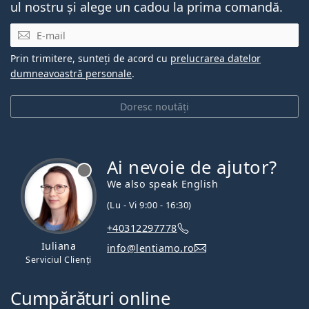
ul nostru și alege un cadou la prima comandă.
E-mail
Prin trimitere, sunteți de acord cu
prelucrarea datelor
dumneavoastră personale
.
Doresc noutăți
Ai nevoie de ajutor?
We also speak English
(Lu - Vi 9:00 - 16:30)
+40312297778
Iuliana
info@lentiamo.ro
Serviciul Clienți
Cumpărături online