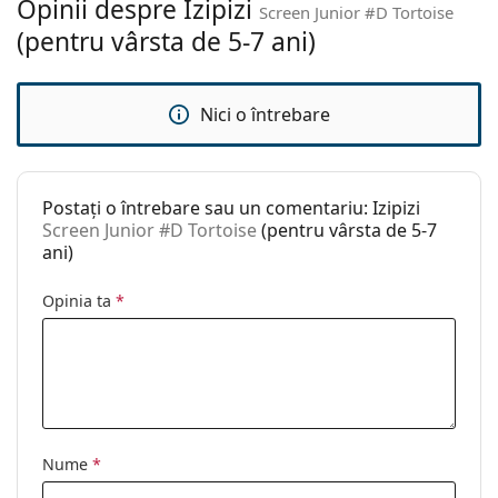
Opinii despre Izipizi
Screen Junior #D Tortoise
Lungimea
113 mm
(pentru vârsta de 5-7 ani)
brațelor:
Lățimea punții
12 mm
nazale:
Nici o întrebare
Greutate:
110 g
Pernițe reglabile
Nu
pentru nas:
Postați o întrebare sau un comentariu: Izipizi
Screen Junior #D Tortoise
(pentru vârsta de 5-7
Balama flexibilă:
Da
ani)
Accesorii
Opinia ta
*
Suport:
Da
Lavetă pentru
Nu
curățat:
Altele
Sex:
Copii
Nume
*
Categorie:
Ochelari de vedere