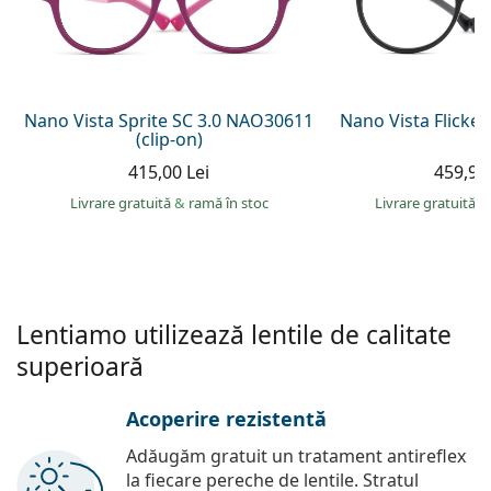
Persol
Prada
Toate mărcile
Nano Vista Sprite SC 3.0 NAO30611
Nano Vista Flicke
(clip-on)
415,00 Lei
459,90 
Livrare gratuită
&
ramă în stoc
Livrare gratuită
&
Lentiamo utilizează lentile de calitate
superioară
Acoperire rezistentă
Adăugăm gratuit un tratament antireflex
la fiecare pereche de lentile. Stratul