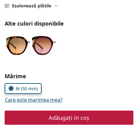
Persol
Eșalonează plățile
Prada
Alte culori disponibile
Toate mărcile
Alegeți parametrii
Mărime
M (50 mm)
Care este marimea mea?
Adăugați in coș