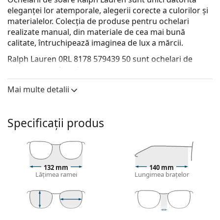
eleganței lor atemporale, alegerii corecte a culorilor și
materialelor. Colecția de produse pentru ochelari
realizate manual, din materiale de cea mai bună
calitate, întruchipează imaginea de lux a mărcii.
Ralph Lauren 0RL 8178 579439 50
sunt ochelari de
soare pentru femei.
Ramă ochelari de soare
Mai multe detalii
Culoarea roz a ramei se potrivește perfect cu un ton
rece al pielii și cu părul șaten deschis sau blond
Specificații produs
deschis.
Ramele Cat Eye de ochelari de soare
sunt o alegere
ideală pentru cei cu fața ovală, în formă de inimă
sau în formă de diamant.
Rama ochelarilor de soare este realizată dintr-o
132 mm
140 mm
Lățimea ramei
Lungimea brațelor
combinație de metal și plastic, care oferă
durabilitate și stabilitate ridicate.
Lentile ochelari de soare
46 mm
50 mm
20 mm