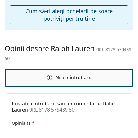
Accesorii
Cum să-ţi alegi ochelarii de soare
potriviţi pentru tine
Suport:
Da
Lavetă pentru
Da
curățat:
Altele
Opinii despre Ralph Lauren
0RL 8178 579439
Sex:
Femei
50
Categorie:
Ochelari de soare
Brand:
Ralph Lauren
Nici o întrebare
Utilizare:
Modă
Cod:
0RL 8178 579439 50
Postați o întrebare sau un comentariu: Ralph
Lauren
0RL 8178 579439 50
Opinia ta
*