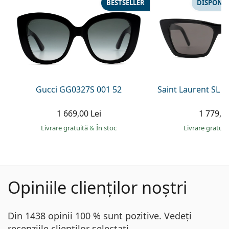
BESTSELLER
DISPONIB
Gucci GG0327S 001 52
Saint Laurent SL 
1 669,00 Lei
1 779,00
Livrare gratuită
&
În stoc
Livrare gratui
Opiniile clienților noștri
Din 1438 opinii 100 % sunt pozitive. Vedeți
recenziile clienților selectați.