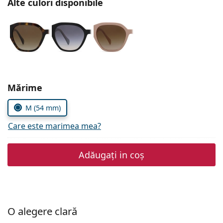
Alte culori disponibile
Persol
Prada
Toate mărcile
Alegeți parametrii
Mărime
M (54 mm)
Care este marimea mea?
Adăugați in coș
O alegere clară