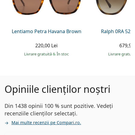
Lentiamo Petra Havana Brown
Ralph 0RA 524
220,00 Lei
679,90 
Livrare gratuită
&
În stoc
Livrare gratui
Opiniile clienților noștri
Din 1438 opinii 100 % sunt pozitive. Vedeți
recenziile clienților selectați.
Mai multe recenzii pe Compari.ro.