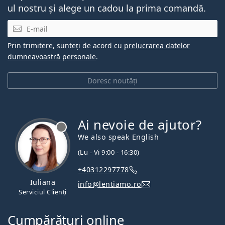
ul nostru și alege un cadou la prima comandă.
E-mail
Prin trimitere, sunteți de acord cu
prelucrarea datelor
dumneavoastră personale
.
Doresc noutăți
Ai nevoie de ajutor?
We also speak English
(Lu - Vi 9:00 - 16:30)
+40312297778
Iuliana
info@lentiamo.ro
Serviciul Clienți
Cumpărături online