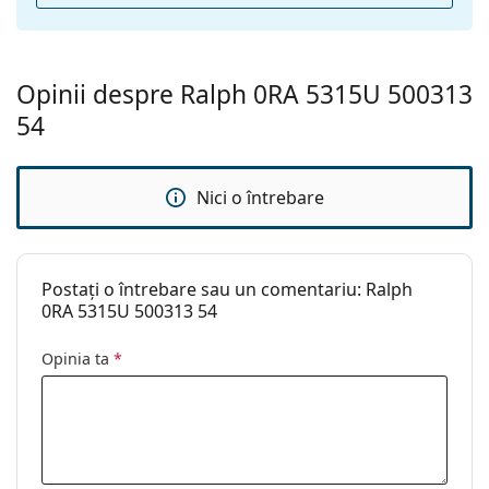
Suport:
Da
Lavetă pentru
Da
curățat:
Opinii despre Ralph 0RA 5315U 500313
Altele
54
Sex:
Femei
Categorie:
Ochelari de soare
Nici o întrebare
Brand:
Ralph
Utilizare:
Modă
Postați o întrebare sau un comentariu: Ralph
Cod:
0RA5315U 500313 54
0RA 5315U 500313 54
Opinia ta
*