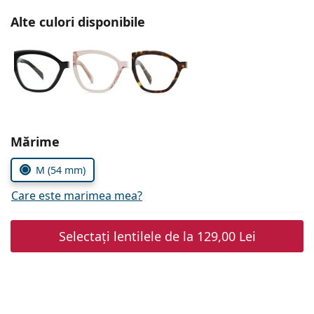
Persol
Alte culori disponibile
Prada
Toate mărcile
Alegeți parametrii
Mărime
M (54 mm)
Care este marimea mea?
Selectați lentilele de la
129,00 Lei