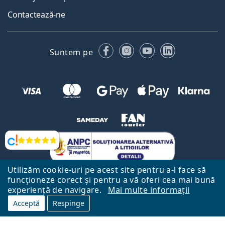
Contactează-ne
Facebook
Instagram
YouTube
LinkedIn
Suntem pe
Opinii
Utilizăm cookie-uri pe acest site pentru a-l face să
funcționeze corect și pentru a vă oferi cea mai bună
experiență de navigare.
Mai multe informații
Acceptă
Respinge
Către Pagina Principală
Mai sus