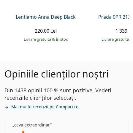
Lentiamo Anna Deep Black
Prada 0PR 21Z
220,00 Lei
1 339,00
Livrare gratuită
&
În stoc
Livrare gratuită
&
Opiniile clienților noștri
Din 1438 opinii 100 % sunt pozitive. Vedeți
recenziile clienților selectați.
Mai multe recenzii pe Compari.ro.
ceva extraordinar