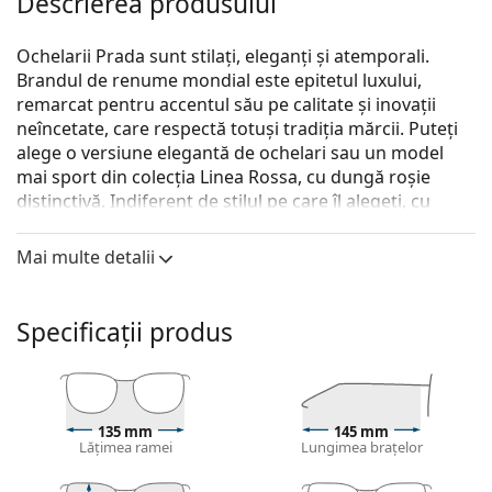
Descrierea produsului
Ochelarii Prada sunt stilați, eleganți și atemporali.
Brandul de renume mondial este epitetul luxului,
remarcat pentru accentul său pe calitate și inovații
neîncetate, care respectă totuși tradiția mărcii. Puteți
alege o versiune elegantă de ochelari sau un model
mai sport din colecția Linea Rossa, cu dungă roșie
distinctivă. Indiferent de stilul pe care îl alegeți, cu
ochelarii Prada veți fi întotdeauna unici și excepționali.
Mai multe detalii
Prada 0PR 20ZV 16K1O1
sunt ochelari de vedere
pentru femei.
Descoperă cum ți se potrivesc acești ochelari de
Specificații produs
vedere cu ajutorul funcției Probează ochelari de
vedere virtual.
Ramă ochelari
135 mm
145 mm
Culoarea neagră a ramei se potrivește perfect cu un
Lățimea ramei
Lungimea brațelor
ton de piele rece și cu părul blond deschis, șaten
deschis sau negru.