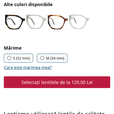
Persol
Alte culori disponibile
Prada
Toate mărcile
Alegeți parametrii
Mărime
S (52 mm)
M (54 mm)
Care este marimea mea?
Selectați lentilele de la
129,00 Lei