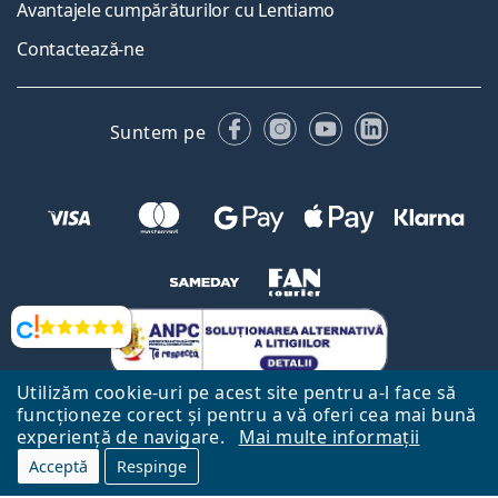
Avantajele cumpărăturilor cu Lentiamo
Contactează-ne
Facebook
Instagram
YouTube
LinkedIn
Suntem pe
Opinii
Utilizăm cookie-uri pe acest site pentru a-l face să
funcționeze corect și pentru a vă oferi cea mai bună
experiență de navigare.
Mai multe informații
Acceptă
Respinge
Către Pagina Principală
Mai sus