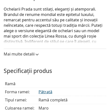
Ochelarii Prada sunt stilați, eleganți și atemporali.
Brandul de renume mondial este epitetul luxului,
remarcat pentru accentul său pe calitate și inovații
neîncetate, care respectă totuși tradiția mărcii. Puteți
alege o versiune elegantă de ochelari sau un model
mai sport din colecția Linea Rossa, cu dungă roșie
distinctivă. Indiferent de stilul pe care îl alegeți, cu
ochelarii Prada veți fi întotdeauna unici și excepționali.
Mai multe detalii
Prada 0PR 18WV 2AU1O1
sunt ochelari de vedere
pentru femei.
Descoperă cum ți se potrivesc acești ochelari de
Specificații produs
vedere cu ajutorul funcției Probează ochelari de
vedere virtual.
Ramă
Ramă ochelari
Forma ramei:
Pătrată
Culoarea maro a ramei se potrivește perfect cu un
Tipul ramei:
Ramă completă
ton cald al pielii și cu părul șaten deschis, negru sau
blond închis.
Culoarea ramei:
Maro