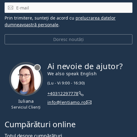
E-mail
Prin trimitere, sunteți de acord cu
prelucrarea datelor
dumneavoastră personale
.
Doresc noutăți
Ai nevoie de ajutor?
We also speak English
(Lu - Vi 9:00 - 16:30)
+40312297778
Iuliana
info@lentiamo.ro
Serviciul Clienți
Cumpărături online
Totul despre cumpărături