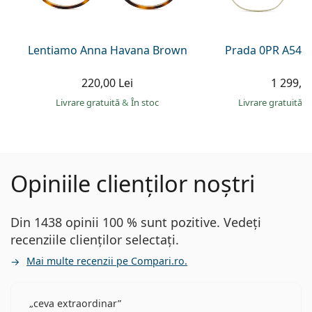
Lentiamo Anna Havana Brown
Prada 0PR A54V
220,00 Lei
1 299,00
Livrare gratuită
&
În stoc
Livrare gratuită
&
Opiniile clienților noștri
Din 1438 opinii 100 % sunt pozitive. Vedeți
recenziile clienților selectați.
Mai multe recenzii pe Compari.ro.
ceva extraordinar