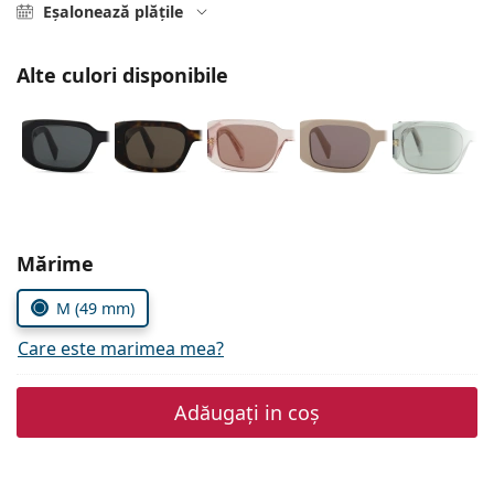
Persol
Eșalonează plățile
Prada
Alte culori disponibile
Toate mărcile
Alegeți parametrii
Mărime
M (49 mm)
Care este marimea mea?
Adăugați in coș