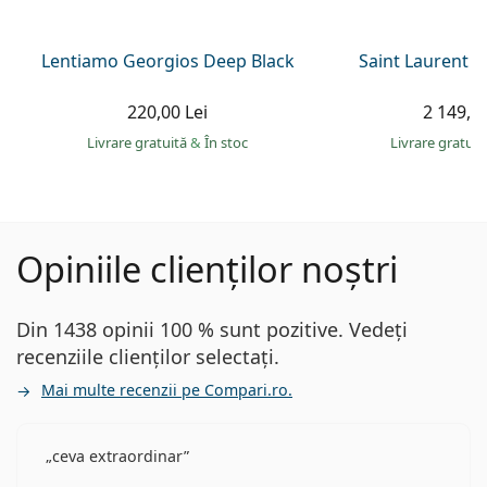
Lentiamo Georgios Deep Black
Saint Laurent S
220,00 Lei
2 149,00
Livrare gratuită
&
În stoc
Livrare gratui
Opiniile clienților noștri
Din 1438 opinii 100 % sunt pozitive. Vedeți
recenziile clienților selectați.
Mai multe recenzii pe Compari.ro.
ceva extraordinar