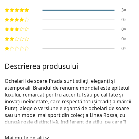
3×
0×
0×
0×
0×
Descrierea produsului
Ochelarii de soare Prada sunt stilați, eleganți și
atemporali. Brandul de renume mondial este epitetul
luxului, remarcat pentru accentul său pe calitate și
inovații neîncetate, care respectă totuși tradiția mărcii.
Puteți alege o versiune elegantă de ochelari de soare
sau un model mai sport din colecția Linea Rossa, cu
dungă roșie distinctivă. Indiferent de stilul pe care îl
alegeți, cu ochelarii de soare Prada veți fi întotdeauna
unici și excepționali.
Mai multe detalii