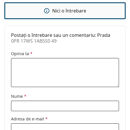
Sex:
Unisex
Nici o întrebare
Categorie:
Ochelari de soare
Brand:
Prada
Postați o întrebare sau un comentariu: Prada
Utilizare:
Modă
0PR 17WS 1AB5S0 49
Cod:
0PR 17WS 1AB5S0 49
Opinia ta
*
Disponibil si cu
Nu
dioptrii:
Nume
*
Adresa de e-mail
*