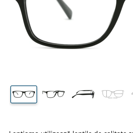
141 mm
Lățimea ramei
Lățime
lentilei
41 mm
58 mm
Înălțime lentilă
Lățimea lentilei