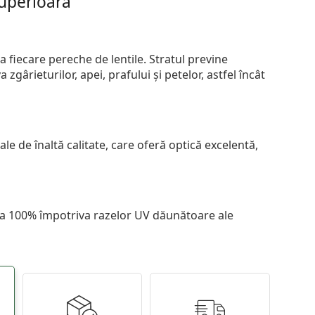
superioară
 fiecare pereche de lentile. Stratul previne
zgârieturilor, apei, prafului și petelor, astfel încât
le de înaltă calitate, care oferă optică excelentă,
 la 100% împotriva razelor UV dăunătoare ale