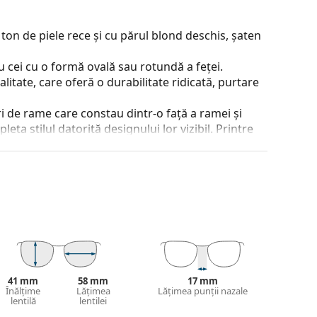
ton de piele rece și cu părul blond deschis, șaten
 cei cu o formă ovală sau rotundă a feței.
alitate, care oferă o durabilitate ridicată, purtare
 de rame care constau dintr-o față a ramei și
ta stilul datorită designului lor vizibil. Printre
a, faptul că înglobează complet lentila și, în
tip de rame este potrivit pentru toate lentilele,
 și designul acesteia pot varia.
jirea ochelarilor. Este posibil ca unele modele să
 a găsi mai multe modele sau consultă
ghidul
41 mm
58 mm
17 mm
ege.
Înălțime
Lățimea
Lățimea punții nazale
lentilă
lentilei
inte de utilizare.