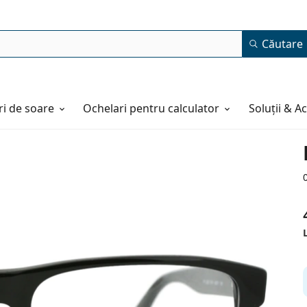
Căutare
i de soare
Ochelari pentru calculator
Soluții & A