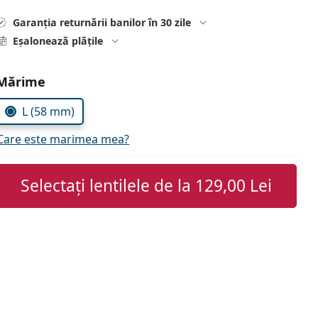
Garanția returnării banilor în 30 zile
Eșalonează plățile
Alegeți parametrii
Mărime
L (58 mm)
Care este marimea mea?
Selectați lentilele de la
129,00 Lei