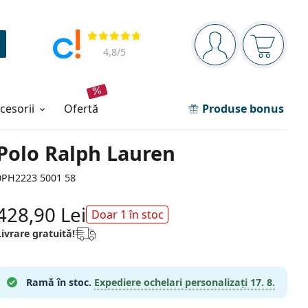
Panou de navigare
Opinii
Sunteți logat
Coșul de
4,8
/5
ccesorii
ofertă
Produse bonus
Polo Ralph Lauren
0PH2223 5001 58
428,90 Lei
Doar 1 în stoc
Livrare gratuită!
Ramă în stoc.
Expediere ochelari personalizați
17. 8.