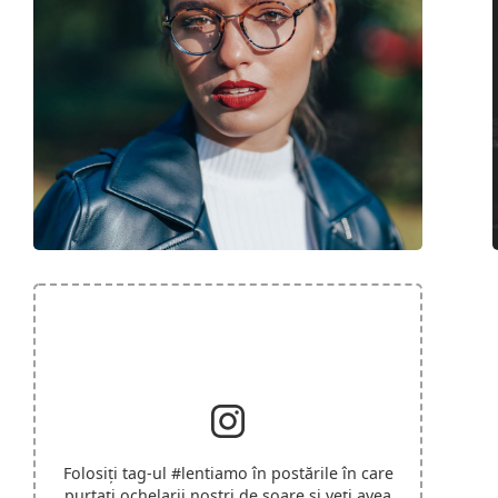
Folosiți tag-ul
#lentiamo
în postările în care
purtați ochelarii noștri de soare și veți avea