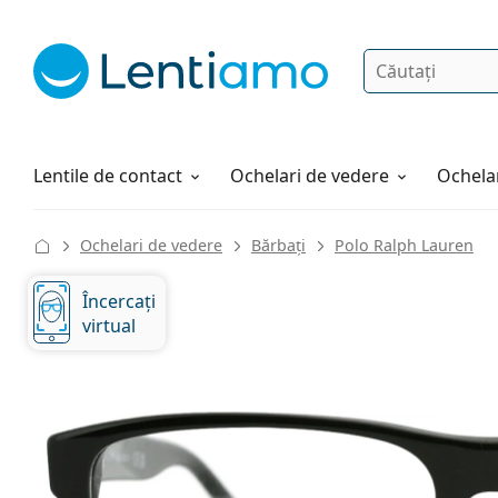
Căutare
Autentificare
Navigarea web-ului
Soluții
Cum comandați
Lentile de contact
Ochelari de vedere
Ochelar
Ochelari de vedere
Bărbați
Polo Ralph Lauren
Încercați
virtual