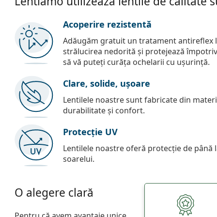
Lentiamo utilizează lentile de calitate 
Acoperire rezistentă
Adăugăm gratuit un tratament antireflex la
strălucirea nedorită și protejează împotriva 
să vă puteți curăța ochelarii cu ușurință.
Clare, solide, ușoare
Lentilele noastre sunt fabricate din materia
durabilitate și confort.
Protecție UV
Lentilele noastre oferă protecție de până
soarelui.
O alegere clară
Pentru că avem avantaje unice.