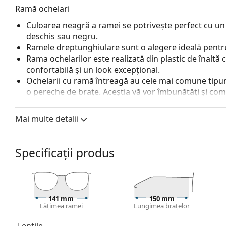
Ramă ochelari
Culoarea neagră a ramei se potrivește perfect cu un 
deschis sau negru.
Ramele dreptunghiulare sunt o alegere ideală pentru
Rama ochelarilor este realizată din plastic de înaltă c
confortabilă și un look excepțional.
Ochelarii cu ramă întreagă au cele mai comune tipuri
o pereche de brațe. Aceștia vă vor îmbunătăți și comple
avantajele lor putem menționa rezistența, durabilitate
principal, protecția lor împotriva deteriorării. Acest 
Mai multe detalii
inclusiv cele cu putere optică mai mare.
Accesorii
Specificații produs
Livrăm ochelarii în husa lor originală. Culoarea husei
Laveta furnizată este ideală pentru curățarea și îngri
fie livrate cu un săculeț textil în loc de lavetă.
Explorează întreaga gamă de
ochelari de vedere
pentru
141 mm
150 mm
Lățimea ramei
Lungimea brațelor
nostru de ochelari
dacă ai nevoie de ajutor pentru a al
Acesta este un dispozitiv medical. Citiți instrucțiunile îna
Lentile