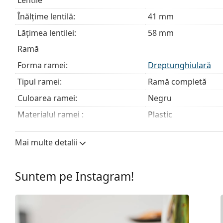
Înălțime lentilă:
41 mm
Lățimea lentilei:
58 mm
Ramă
Forma ramei:
Dreptunghiulară
Tipul ramei:
Ramă completă
Culoarea ramei:
Negru
Materialul ramei :
Plastic
Mărime:
L
Mai multe detalii
Lățimea ramei:
141 mm
Lungimea brațelor:
150 mm
Suntem pe Instagram!
Lățimea punții nazale:
17 mm
Greutate:
215 g
Pernițe reglabile pentru nas:
Nu