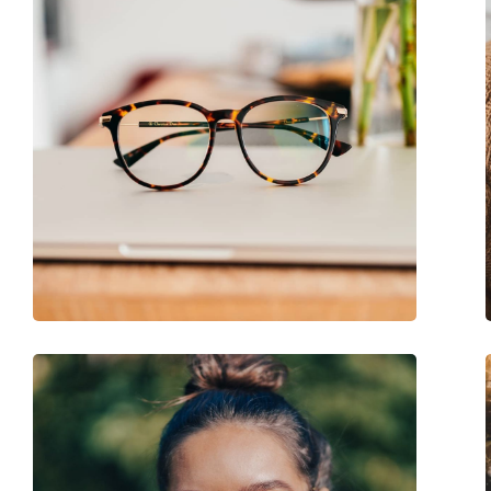
Balama flexibilă:
Nu
Clip-on:
Nu
Accesorii
Suport:
Da
Lavetă pentru curățat:
Da
Altele
Sex:
Bărbați
Categorie:
Ochelari de vedere
Brand:
Polo Ralph Lauren
Cod:
0PH2223 5001 58