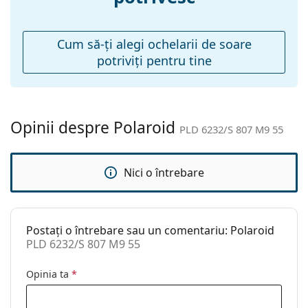
Pernițe reglabile
Nu
pentru nas:
Balama flexibilă:
Nu
Cum să-ţi alegi ochelarii de soare
potriviţi pentru tine
Accesorii
Suport:
Da
Lavetă pentru
Da
curățat:
Opinii despre Polaroid
PLD 6232/S 807 M9 55
Altele
Sex:
Unisex
Nici o întrebare
Categorie:
Ochelari de soare
Brand:
Polaroid
Postați o întrebare sau un comentariu: Polaroid
Utilizare:
Modă
PLD 6232/S 807 M9 55
Cod:
PLD 6232/S 807 M9 55
Opinia ta
*