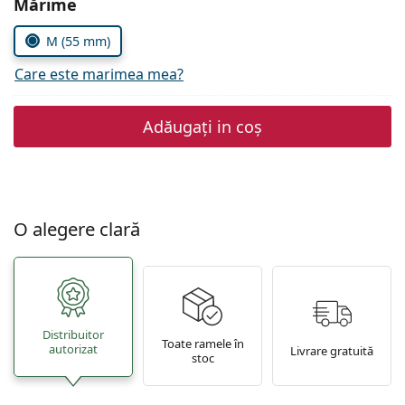
Alegeți parametrii
Mărime
Persol
M (55 mm)
Prada
Care este marimea mea?
Toate mărcile
Adăugați in coș
O alegere clară
Distribuitor
Toate ramele în
autorizat
Livrare gratuită
stoc