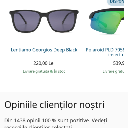
DISPONIB
Lentiamo Georgios Deep Black
Polaroid PLD 7056/
insert di
220,00 Lei
539,90 
Livrare gratuită
&
În stoc
Livrare gratui
Opiniile clienților noștri
Din 1438 opinii 100 % sunt pozitive. Vedeți
recenziile clienților selectați.