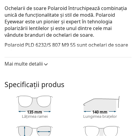
Ochelarii de soare Polaroid întruchipează combinația
unică de funcționalitate și stil de modă. Polaroid
Eyewear este un pionier și expert în tehnologia
polarizării lentilelor și este unul dintre cele mai
vândute branduri de ochelari de soare.
Polaroid PLD 6232/S 807 M9 55
sunt ochelari de soare
unisex.
Descoperă cum ți se potrivesc acești ochelari de soare
Mai multe detalii
cu ajutorul funcției Probează virtual ochelari de soare.
Ramă ochelari de soare
Specificații produs
Culoarea neagră a ramelor se potrivește perfect cu
un ton rece al pielii și cu părul blond deschis, șaten
deschis sau negru.
Ramele dreptunghiulare de ochelari de soare
sunt
135 mm
140 mm
o alegere ideală pentru cei cu o formă ovală sau
Lățimea ramei
Lungimea brațelor
rotundă a feței.
Rama ochelarilor de soare este fabricată din
policarbonat, care este durabil, flexibil și