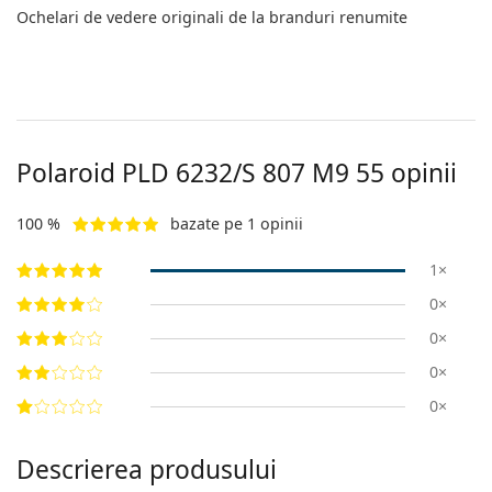
Ochelari de vedere originali de la branduri renumite
Polaroid
PLD 6232/S 807 M9 55
opinii
100 %
bazate pe 1 opinii
1×
0×
0×
0×
0×
Descrierea produsului