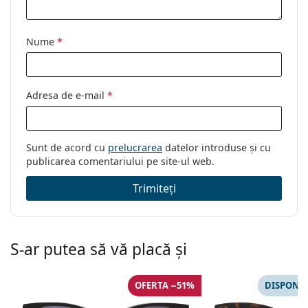
Nume
*
Adresa de e-mail
*
Sunt de acord cu
prelucrarea
datelor introduse și cu
publicarea comentariului pe site-ul web.
Trimiteți
S-ar putea să vă placă și
OFERTA −51%
DISPONIB