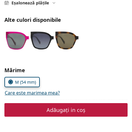
Gucci
Eșalonează plățile
Toate soluțiile
Toate mărcile
Persol
Alte culori disponibile
Prada
Toate mărcile
Alegeți parametrii
Mărime
M (54 mm)
Care este marimea mea?
Adăugați in coș