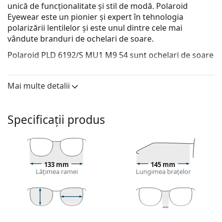
unică de funcționalitate și stil de modă. Polaroid
Eyewear este un pionier și expert în tehnologia
polarizării lentilelor și este unul dintre cele mai
vândute branduri de ochelari de soare.
Polaroid PLD 6192/S MU1 M9 54
sunt ochelari de soare
pentru femei.
Descoperă cum ți se potrivesc acești ochelari de soare
Mai multe detalii
cu ajutorul funcției Probează virtual ochelari de soare.
Ramă ochelari de soare
Specificații produs
Culoarea roz a ramei se potrivește perfect cu un ton
rece al pielii și cu părul șaten deschis sau blond
deschis.
Ramele pătrate de ochelari de soare
sunt o alegere
133 mm
145 mm
ideală pentru cei cu o formă rotundă, ovală sau
Lățimea ramei
Lungimea brațelor
triunghiulară a feței.
Rama ochelarilor de soare este fabricată din plastic
de înaltă calitate, care asigură confort si durabilitate
maxima.
44 mm
54 mm
16 mm