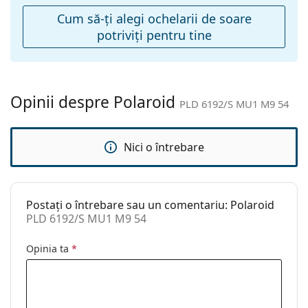
Balama flexibilă:
Nu
Cum să-ţi alegi ochelarii de soare
potriviţi pentru tine
Accesorii
Suport:
Nu
Lavetă pentru
Da
curățat:
Opinii despre Polaroid
PLD 6192/S MU1 M9 54
Altele
Sex:
Femei
Nici o întrebare
Categorie:
Ochelari de soare
Brand:
Polaroid
Postați o întrebare sau un comentariu: Polaroid
Utilizare:
Modă
PLD 6192/S MU1 M9 54
Cod:
PLD 6192/S MU1 M9 54
Opinia ta
*
Disponibil si cu
Nu
dioptrii: