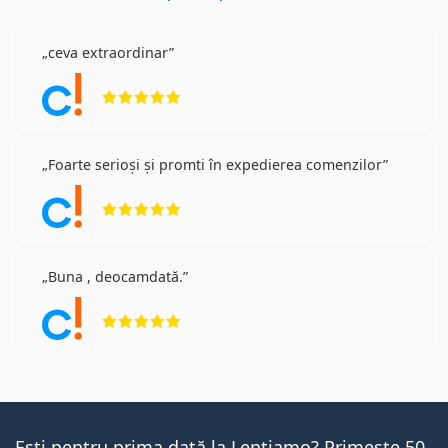
ceva extraordinar
Opinii 5 din 5
Foarte serioși și promti în expedierea comenzilor
Opinii 5 din 5
Buna , deocamdată.
Opinii 5 din 5
Ești pentru prima dată la Lentiamo? Primește 50