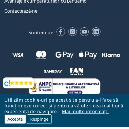
Avantajele cumpărăturilor cu Lentiamo
Contactează-ne
Facebook
Instagram
YouTube
LinkedIn
Suntem pe
Opinii
Utilizăm cookie-uri pe acest site pentru a-l face să
funcționeze corect și pentru a vă oferi cea mai bună
experiență de navigare.
Mai multe informații
Acceptă
Respinge
Către Pagina Principală
Mai sus