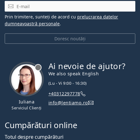
E-mail
Prin trimitere, sunteți de acord cu
prelucrarea datelor
dumneavoastră personale
.
Doresc noutăți
Ai nevoie de ajutor?
We also speak English
(Lu - Vi 9:00 - 16:30)
+40312297778
Iuliana
info@lentiamo.ro
Serviciul Clienți
Cumpărături online
Totul despre cumpărături