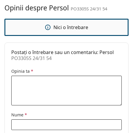
curățat:
Opinii despre Persol
PO3305S 24/31 54
Altele
Sex:
Unisex
Nici o întrebare
Categorie:
Ochelari de soare
Brand:
Persol
Postați o întrebare sau un comentariu: Persol
Utilizare:
Modă
PO3305S 24/31 54
Cod:
PO3305S 24/31 54
Opinia ta
*
Disponibil si cu
Nu
dioptrii:
Nume
*