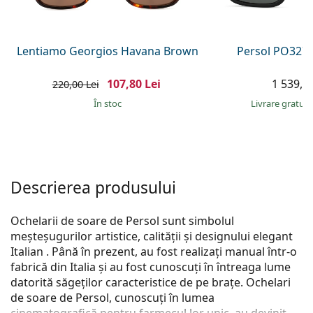
Persol
Prada
Lentiamo Georgios Havana Brown
Persol PO3272
Toate mărcile
107,80 Lei
1 539,00
220,00 Lei
În stoc
Livrare gratui
Descrierea produsului
Ochelarii de soare de Persol sunt simbolul
meșteșugurilor artistice, calității și designului elegant
Italian . Până în prezent, au fost realizați manual într-o
fabrică din Italia și au fost cunoscuți în întreaga lume
datorită săgeților caracteristice de pe brațe. Ochelari
de soare de Persol, cunoscuți în lumea