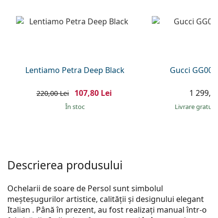
Persol
Prada
Toate mărcile
Lentiamo Petra Deep Black
Gucci GG002
107,80 Lei
1 299,00
220,00 Lei
În stoc
Livrare gratui
Descrierea produsului
Ochelarii de soare de Persol sunt simbolul
meșteșugurilor artistice, calității și designului elegant
Italian . Până în prezent, au fost realizați manual într-o