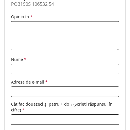
PO3190S 106532 54
Lavetă pentru
Da
curățat:
Opinia ta
*
Altele
Sex:
Femei
Categorie:
Ochelari de soare
Brand:
Persol
Nume
*
Utilizare:
Modă
Cod:
PO3190S 106532 54
Adresa de e-mail
*
Disponibil si cu
Nu
dioptrii:
Cât fac douăzeci și patru + doi? (Scrieți răspunsul în
cifre)
*