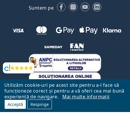
Facebook
Instagram
YouTube
LinkedIn
Suntem pe
Opinii
Utilizăm cookie-uri pe acest site pentru a-l face să
funcționeze corect și pentru a vă oferi cea mai bună
experiență de navigare.
Mai multe informații
Către Pagina Principală
Mai sus
Acceptă
Respinge
Lentiamo.ro este deținut și operat de către Lentiamo s.r.o., Republica
Cehă
Aici pentru tine de 18 ani.