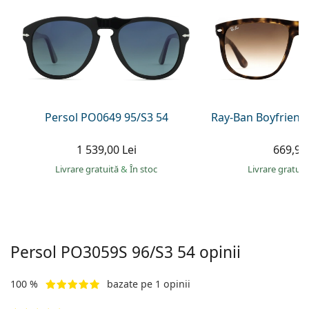
Persol
Prada
Toate mărcile
Persol PO0649 95/S3 54
Ray-Ban Boyfriend
1 539,00 Lei
669,90 
Livrare gratuită
&
În stoc
Livrare gratui
Persol
PO3059S 96/S3 54
opinii
100 %
bazate pe 1 opinii