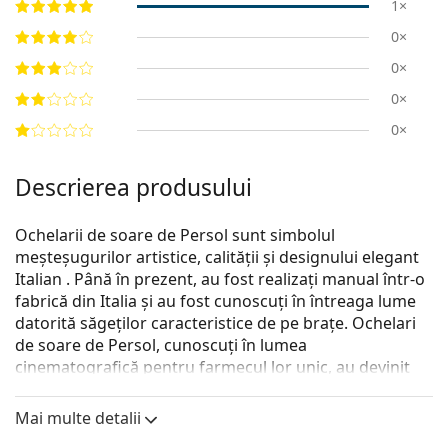
1×
0×
0×
0×
0×
Descrierea produsului
Ochelarii de soare de Persol sunt simbolul
meșteșugurilor artistice, calității și designului elegant
Italian . Până în prezent, au fost realizați manual într-o
fabrică din Italia și au fost cunoscuți în întreaga lume
datorită săgeților caracteristice de pe brațe. Ochelari
de soare de Persol, cunoscuți în lumea
cinematografică pentru farmecul lor unic, au devinit
un accesoriu esențial datorită calitații superioare,
formei tradiționale și brandului.
Mai multe detalii
Persol PO3059S 96/S3 54
sunt ochelari de soare pentru