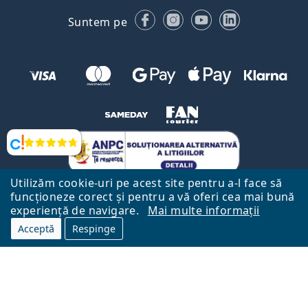
Facebook
Instagram
YouTube
LinkedIn
Suntem pe
Opinii
Utilizăm cookie-uri pe acest site pentru a-l face să
funcționeze corect și pentru a vă oferi cea mai bună
experiență de navigare.
Mai multe informații
Acceptă
Respinge
Către Pagina Principală
Mai sus
Lentiamo.ro este deținut și operat de către Lentiamo s.r.o., Republica
Cehă
Aici pentru tine de 18 ani.