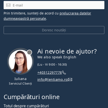
E-mail
Prin trimitere, sunteți de acord cu
prelucrarea datelor
dumneavoastră personale
.
Doresc noutăți
Ai nevoie de ajutor?
We also speak English
(Lu - Vi 9:00 - 16:30)
+40312297778
Iuliana
info@lentiamo.ro
Serviciul Clienți
Cumpărături online
Totul despre cumpărături