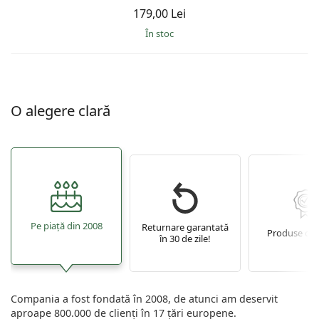
179,00 Lei
În stoc
O alegere clară
Pe piață din 2008
Returnare garantată
Produse ori
în 30 de zile!
Compania a fost fondată în 2008, de atunci am deservit
aproape 800.000 de clienți în 17 țări europene.