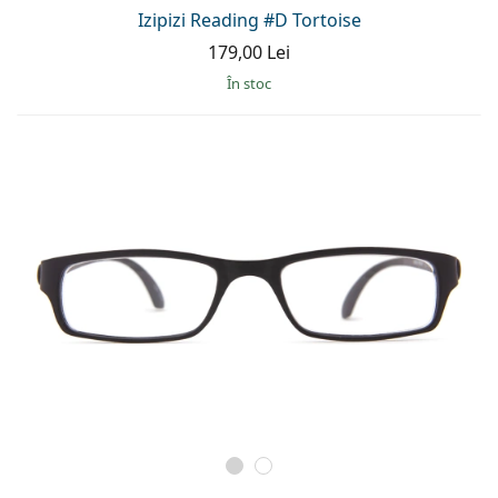
Persol
Izipizi Reading #D Tortoise
179,00 Lei
Prada
În stoc
Toate mărcile