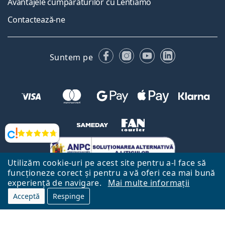
Avantajele cumpărăturilor cu Lentiamo
Contactează-ne
Facebook
Instagram
YouTube
LinkedIn
Suntem pe
Opinii
Utilizăm cookie-uri pe acest site pentru a-l face să
funcționeze corect și pentru a vă oferi cea mai bună
experiență de navigare.
Mai multe informații
Acceptă
Respinge
Către Pagina Principală
Mai sus