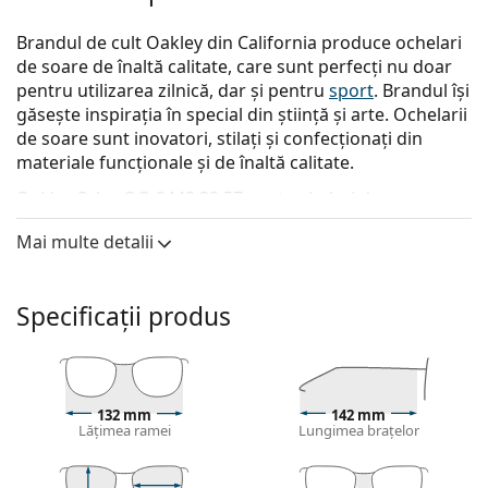
Brandul de cult Oakley din California produce ochelari
de soare de înaltă calitate, care sunt perfecți nu doar
pentru utilizarea zilnică, dar și pentru
sport
. Brandul își
găsește inspirația în special din știință și arte. Ochelarii
de soare sunt inovatori, stilați și confecționați din
materiale funcționale și de înaltă calitate.
Oakley Sylas OO 9448 32 57
sunt ochelari de soare
pentru bărbați.
Mai multe detalii
Descoperă cum ți se potrivesc acești ochelari de soare
cu ajutorul funcției Probează virtual ochelari de soare.
Specificații produs
Ramă ochelari de soare
Culoarea gri a ramei se potrivește perfect cu un ton
de piele rece și părul roșcat, gri, alb sau blond
închis.
132 mm
142 mm
Ramele dreptunghiulare de ochelari de soare
sunt
Lățimea ramei
Lungimea brațelor
o alegere ideală pentru cei cu o formă ovală sau
rotundă a feței.