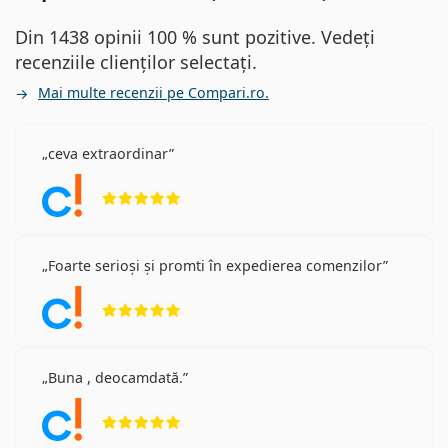
Din 1438 opinii 100 % sunt pozitive. Vedeți
recenziile clienților selectați.
Mai multe recenzii pe Compari.ro.
ceva extraordinar
Opinii 5 din 5
Foarte serioși și promti în expedierea comenzilor
Opinii 5 din 5
Buna , deocamdată.
Opinii 5 din 5