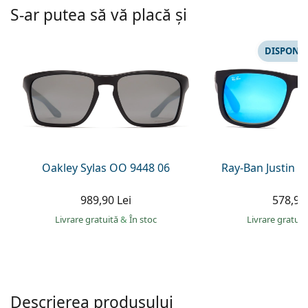
Persol
S-ar putea să vă placă și
Prada
DISPONIB
Toate mărcile
Oakley Sylas OO 9448 06
Ray-Ban Justin 
989,90 Lei
578,90 
Livrare gratuită
&
În stoc
Livrare gratui
Descrierea produsului