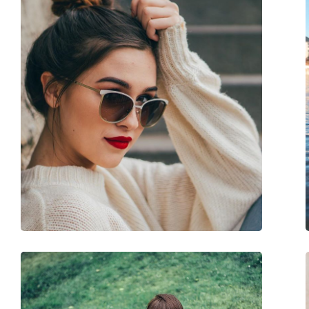
Ramă
Forma ramei:
Dreptunghiulară
Culoarea ramei:
Negru
Materialul ramei :
Plastic
Mărime:
M
Lățimea ramei:
136 mm
Lungimea brațelor:
140 mm
Lățimea punții nazale:
16 mm
Greutate:
170 g
Pernițe reglabile pentru nas:
Nu
Balama flexibilă:
Nu
Accesorii
Suport:
Da
Lavetă pentru curățat:
Da