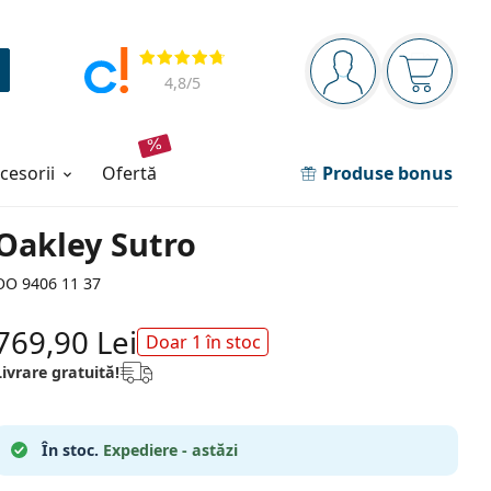
Panou de navigare
Opinii
Sunteți logat
Coșul de
4,8
/5
ccesorii
ofertă
Produse bonus
Oakley Sutro
OO 9406 11 37
769,90 Lei
Doar 1 în stoc
Livrare gratuită!
În stoc.
Expediere - astăzi