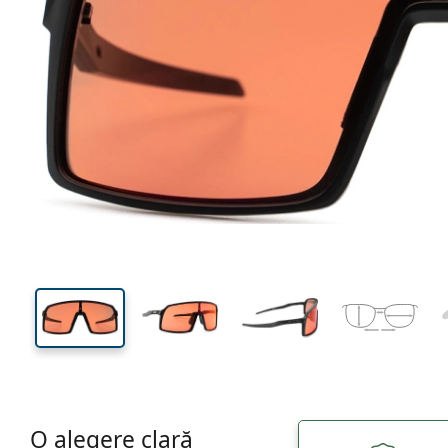
136 mm
Lățimea ramei
Lățime
lentilei
50 mm
37 mm
Înălțime lentilă
Lățimea lentilei
O alegere clară