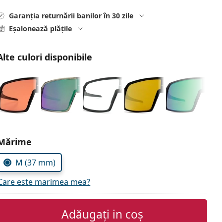
Garanția returnării banilor în 30 zile
Eșalonează plățile
Alte culori disponibile
Alegeți parametrii
Mărime
M (37 mm)
Care este marimea mea?
Adăugați in coș