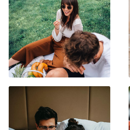
Altele
Sex:
Bărbați
Categorie:
Ochelari de soare
Brand:
Oakley
Utilizare:
Sport
Sport:
Ciclism, Alergare, D
Cod:
OO 9406 11 37