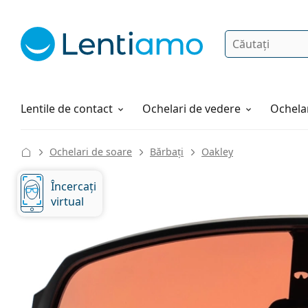
Căutare
Autentificare
Navigarea web-ului
Soluții
Cum comandați
Lentile de contact
Ochelari de vedere
Ochelar
Ochelari de soare
Bărbați
Oakley
Încercați
virtual