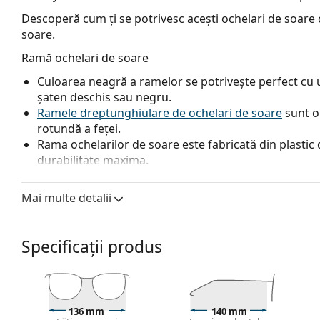
Descoperă cum ți se potrivesc acești ochelari de soare c
soare.
Ramă ochelari de soare
Culoarea neagră a ramelor se potrivește perfect cu un
șaten deschis sau negru.
Ramele dreptunghiulare de ochelari de soare
sunt o
rotundă a feței.
Rama ochelarilor de soare este fabricată din plastic d
durabilitate maxima.
Lentile ochelari de soare
Mai multe detalii
Lentilele roz accentuează detaliile și îmbunătățesc pe
Lentilele sunt fabricate din plastic, ale cărui avanta
rezistența la fisuri.
Specificații produs
Tehnologia inovatoare a lentilelor
HDO
(High Definiti
acuitate vizuală excelente. HDO elimină amplificarea
obiectele exact așa cum apar și unde se află cu adev
rezultate excelente în testele Institutului Național 
136 mm
140 mm
unică, precum și protecție.