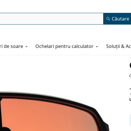
Căutare
i de soare
Ochelari pentru calculator
Soluții & A