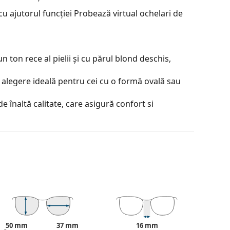
u ajutorul funcției Probează virtual ochelari de
 ton rece al pielii și cu părul blond deschis,
 alegere ideală pentru cei cu o formă ovală sau
e înaltă calitate, care asigură confort si
rcepția spațială. Reduc ușor rezoluția culorilor.
je incontestabile sunt greutatea redusă și
on Optics) asigură o claritate, sensibilitate și
 și distorsiunea imaginii, permițându-vă să vedeți
ărat. Soluția patentată în tehnologia HDO obține
American de Standarde și oferă o imagine vizuală
50 mm
37 mm
16 mm