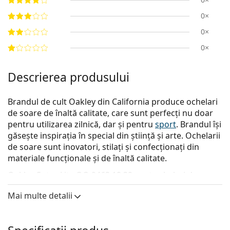
0×
0×
0×
Descrierea produsului
Brandul de cult Oakley din California produce ochelari
de soare de înaltă calitate, care sunt perfecți nu doar
pentru utilizarea zilnică, dar și pentru
sport
. Brandul își
găsește inspirația în special din știință și arte. Ochelarii
de soare sunt inovatori, stilați și confecționați din
materiale funcționale și de înaltă calitate.
Oakley Sutro Lite OO 9463 18 39
sunt ochelari de soare
pentru bărbați.
Mai multe detalii
Descoperă cum ți se potrivesc acești ochelari de soare
cu ajutorul funcției Probează virtual ochelari de soare.