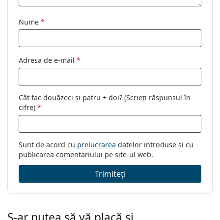
Sex:
Bărbați
Nume
*
Categorie:
Ochelari de soare
Brand:
Oakley
Utilizare:
Sport
Adresa de e-mail
*
Sport:
Ciclism, Alergare, Drumeții, Ciclism
off-road
Cât fac douăzeci și patru + doi? (Scrieți răspunsul în
Cod:
OO 9463 18 39
cifre)
*
Sunt de acord cu
prelucrarea
datelor introduse și cu
publicarea comentariului pe site-ul web.
Trimiteți
S-ar putea să vă placă și