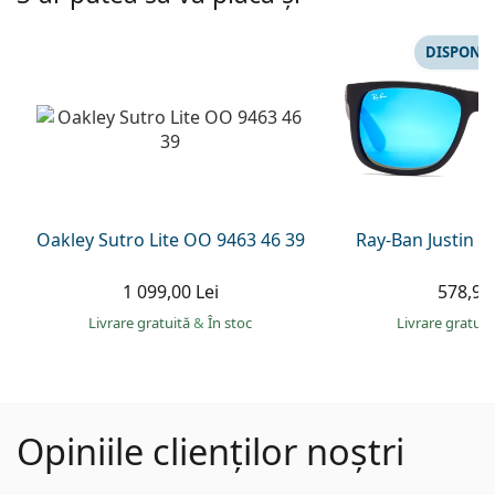
DISPONIB
Oakley Sutro Lite OO 9463 46 39
Ray-Ban Justin 
1 099,00 Lei
578,90 
Livrare gratuită
&
În stoc
Livrare gratui
Opiniile clienților noștri