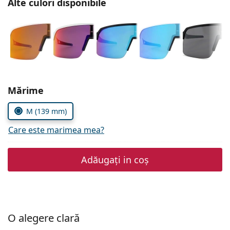
Alte culori disponibile
Persol
Prada
Toate mărcile
Alegeți parametrii
Mărime
M (139 mm)
Care este marimea mea?
Adăugați in coș
O alegere clară