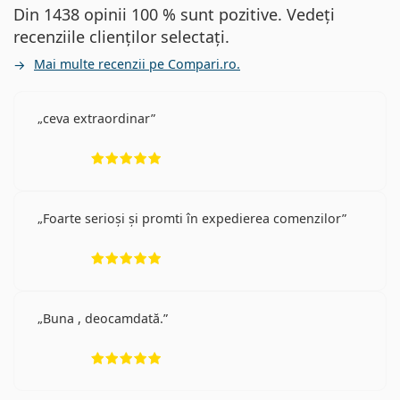
Din 1438 opinii 100 % sunt pozitive. Vedeți
recenziile clienților selectați.
Mai multe recenzii pe Compari.ro.
ceva extraordinar
Opinii 5 din 5
Foarte serioși și promti în expedierea comenzilor
Opinii 5 din 5
Buna , deocamdată.
Opinii 5 din 5