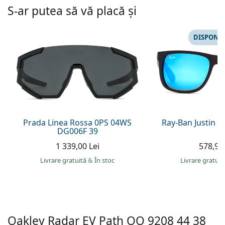
Persol
S-ar putea să vă placă și
Prada
DISPONIB
Toate mărcile
Prada Linea Rossa 0PS 04WS
Ray-Ban Justin 
DG006F 39
1 339,00 Lei
578,90 
Livrare gratuită
&
În stoc
Livrare gratui
Oakley Radar EV Path
OO 9208 44 38