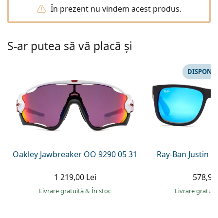
Gucci
Toate soluțiile
În prezent nu vindem acest produs.
Toate mărcile
Persol
Prada
S-ar putea să vă placă și
Toate mărcile
DISPONIB
Oakley Jawbreaker OO 9290 05 31
Ray-Ban Justin 
1 219,00 Lei
578,90 
Livrare gratuită
&
În stoc
Livrare gratui