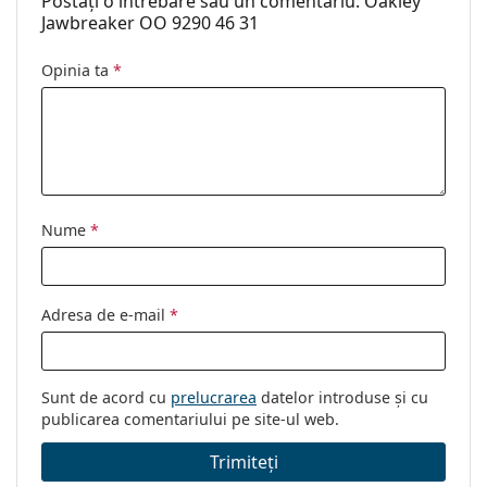
Postați o întrebare sau un comentariu: Oakley
a găsi mai multe modele de la branduri populare.
Jawbreaker OO 9290 46 31
Utilizare:
Sport
Opinia ta
*
Sport:
Golf, Ciclism, Alergare, Drumeții,
Ciclism off-road
Cod:
OO 9290 929046 31
Nume
*
Adresa de e-mail
*
Sunt de acord cu
prelucrarea
datelor introduse și cu
publicarea comentariului pe site-ul web.
Trimiteți