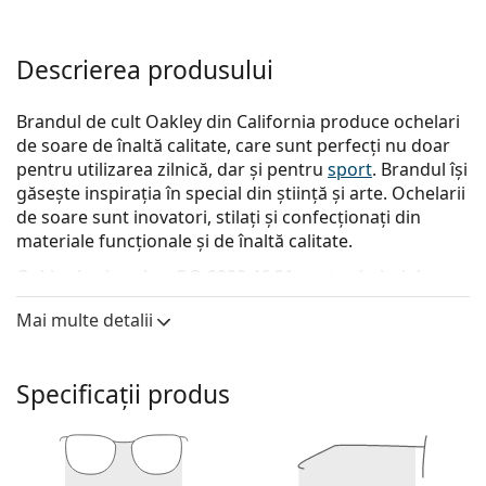
Descrierea produsului
Brandul de cult Oakley din California produce ochelari
de soare de înaltă calitate, care sunt perfecți nu doar
pentru utilizarea zilnică, dar și pentru
sport
. Brandul își
găsește inspirația în special din știință și arte. Ochelarii
de soare sunt inovatori, stilați și confecționați din
materiale funcționale și de înaltă calitate.
Oakley Jawbreaker OO 9290 46 31
sunt ochelari de
soare pentru bărbați.
Mai multe detalii
Descoperă cum ți se potrivesc acești ochelari de soare
cu ajutorul funcției Probează virtual ochelari de soare.
Specificații produs
Ramă ochelari de soare
Culoarea gri a ramei se potrivește perfect cu un ton
de piele rece și părul roșcat, gri, alb sau blond
închis.