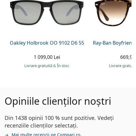
Oakley Holbrook OO 9102 D6 55
Ray-Ban Boyfriend
1 099,00 Lei
669,90 
Livrare gratuită
&
În stoc
Livrare gratui
Opiniile clienților noștri
Din 1438 opinii 100 % sunt pozitive. Vedeți
recenziile clienților selectați.
Mai multe recenzii pe Compari.ro.