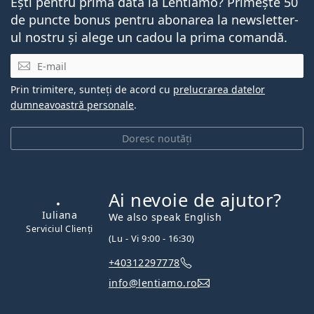
Ești pentru prima dată la Lentiamo? Primește 50
de puncte bonus pentru abonarea la newsletter-
ul nostru și alege un cadou la prima comandă.
E-mail
Prin trimitere, sunteți de acord cu
prelucrarea datelor
dumneavoastră personale
.
Doresc noutăți
Ai nevoie de ajutor?
Iuliana
We also speak English
Serviciul Clienți
(Lu - Vi 9:00 - 16:30)
+40312297778
info@lentiamo.ro