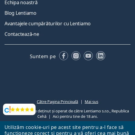
Echipa noastră
Blog Lentiamo
Avantajele cumpărăturilor cu Lentiamo
Contactează-ne
Facebook
Instagram
YouTube
LinkedIn
Suntem pe
Către Pagina Principală
Mai sus
Lentiamo.ro este deținut și operat de către Lentiamo s.r.o., Republica
Opinii
Cehă
Aici pentru tine de 18 ani.
Utilizăm cookie-uri pe acest site pentru a-l face să
funcționeze corect și pentru a vă oferi cea mai bună