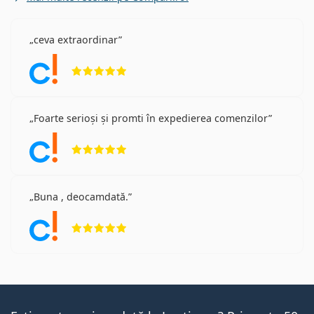
ceva extraordinar
Opinii 5 din 5
Foarte serioși și promti în expedierea comenzilor
Opinii 5 din 5
Buna , deocamdată.
Opinii 5 din 5