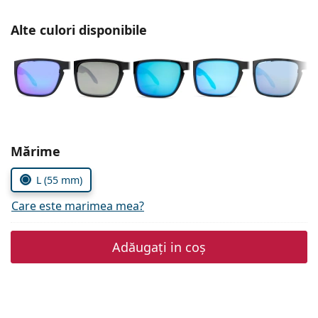
Persol
Alte culori disponibile
Prada
Toate mărcile
Alegeți parametrii
Mărime
L (55 mm)
Care este marimea mea?
Adăugați in coș