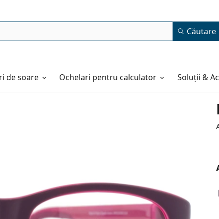
Căutare
i de soare
Ochelari pentru calculator
Soluții & A