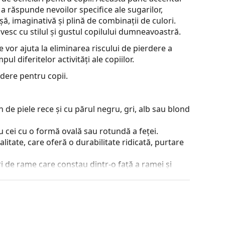
 a răspunde nevoilor specifice ale sugarilor,
șă, imaginativă și plină de combinații de culori.
ivesc cu stilul și gustul copilului dumneavoastră.
 vor ajuta la eliminarea riscului de pierdere a
ul diferitelor activități ale copiilor.
dere pentru copii.
de piele rece și cu părul negru, gri, alb sau blond
 cei cu o formă ovală sau rotundă a feței.
alitate, care oferă o durabilitate ridicată, purtare
 de rame care constau dintr-o față a ramei și
ta stilul datorită designului lor vizibil. Printre
a, faptul că înglobează complet lentila și, în
tip de rame este potrivit pentru toate lentilele,
e de peste 90°, ceea ce duce la un confort mai