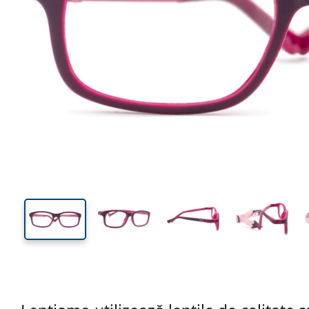
112 mm
Lățimea ramei
Lățime
lentilei
32 mm
48 mm
Înălțime lentilă
Lățimea lentilei