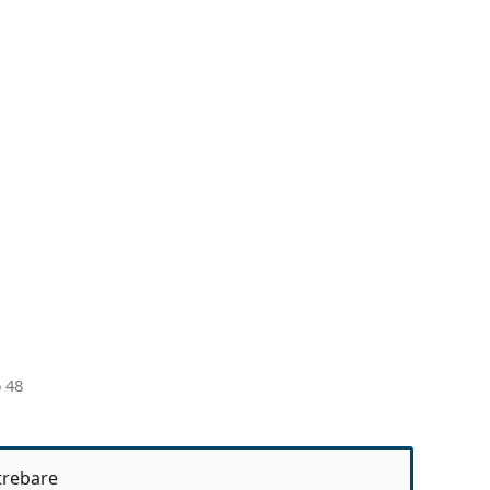
 48
ntrebare