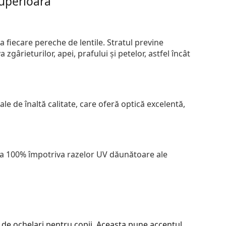
superioară
 fiecare pereche de lentile. Stratul previne
zgârieturilor, apei, prafului și petelor, astfel încât
le de înaltă calitate, care oferă optică excelentă,
 la 100% împotriva razelor UV dăunătoare ale
 de ochelari pentru copii. Aceasta pune accentul