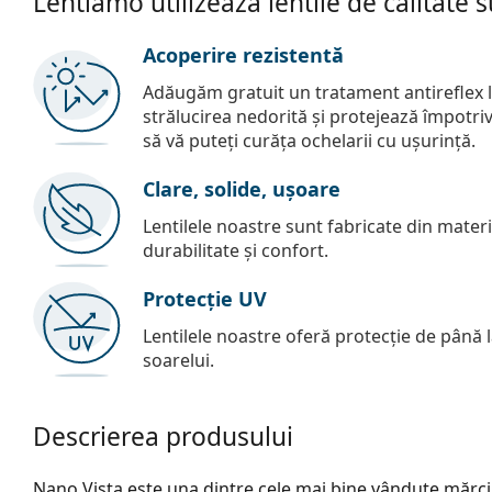
Lentiamo utilizează lentile de calitate 
Acoperire rezistentă
Adăugăm gratuit un tratament antireflex la
strălucirea nedorită și protejează împotriva 
să vă puteți curăța ochelarii cu ușurință.
Clare, solide, ușoare
Lentilele noastre sunt fabricate din materia
durabilitate și confort.
Protecție UV
Lentilele noastre oferă protecție de până
soarelui.
Descrierea produsului
Nano Vista este una dintre cele mai bine vândute mărci