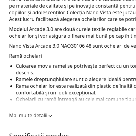
pe materiale de calitate și pe inovație constantă pentru
copiilor și adolescenților. Colecția Nano Vista este jucău
Acest lucru facilitează alegerea ochelarilor care se potr
Modelul Arcade 3.0 are două curele textile reglabile care
ochelarilor și vor asigura o fixare mai bună pe cap în timp
Nano Vista Arcade 3.0 NAO30106 48
sunt ochelari de ve
Ramă ochelari
Culoarea mov a ramei se potrivește perfect cu un ton 
deschis.
Ramele dreptunghiulare sunt o alegere ideală pentru
Rama ochelarilor este realizată din plastic de înaltă c
confortabilă și un look excepțional.
Ochelarii cu ramă întreagă au cele mai comune tipuri
o pereche de brațe. Aceștia vă vor îmbunătăți și comple
avantajele lor putem menționa rezistența, durabilitate
Mai multe detalii
principal, protecția lor împotriva deteriorării. Acest 
inclusiv cele cu putere optică mai mare.
Balamalele cu arc permit brațelor o mișcare mai mar