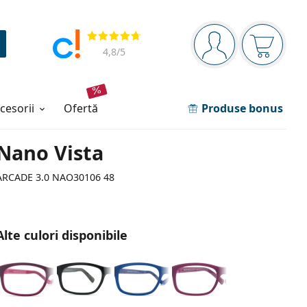
Panou de navigare
Opinii
Sunteți logat
Coșul de
4,8
/5
ccesorii
ofertă
Produse bonus
Nano Vista
ARCADE 3.0 NAO30106 48
Alte culori disponibile