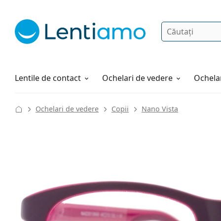
Căutare
Autentificare
Navigarea web-ului
Soluții
Cum comandați
Lentile de contact
Ochelari de vedere
Ochelar
Ochelari de vedere
Copii
Nano Vista