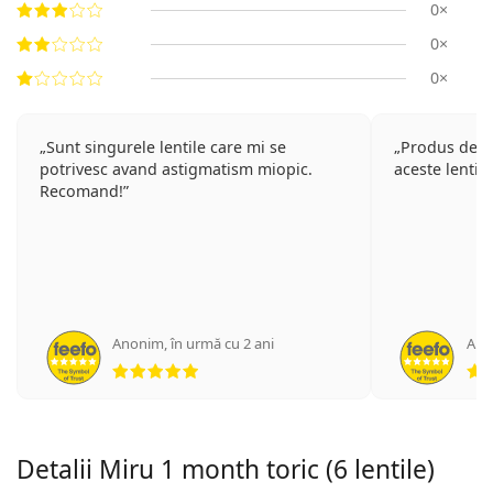
0×
0×
0×
Sunt singurele lentile care mi se
Produs de ca
potrivesc avand astigmatism miopic.
aceste lentil
Recomand!
Anonim
,
în urmă cu 2 ani
Ano
Opinii 5 din 5
Detalii Miru 1 month toric (6 lentile)