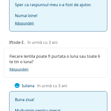
Sper ca raspunsul meu v-a fost de ajutor.
Numai bine!
Răspundeți
Iftode E.
în urmă cu 3 ani
Fiecare lentila poate fi purtata o luna sau toate 6
te tin o luna?
Răspundeți
Iuliana
în urmă cu 3 ani
Buna ziua!
Multumim pentru mesaj.