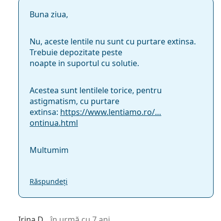
Buna ziua,
Nu, aceste lentile nu sunt cu purtare extinsa.
Trebuie depozitate peste
noapte in suportul cu solutie.
Acestea sunt lentilele torice, pentru
astigmatism, cu purtare
extinsa:
https://www.lentiamo.ro/…
ontinua.html
Multumim
Răspundeți
Irina D.
în urmă cu 7 ani