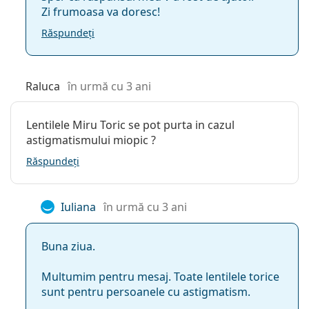
Zi frumoasa va doresc!
Răspundeți
Raluca
în urmă cu 3 ani
Lentilele Miru Toric se pot purta in cazul
astigmatismului miopic ?
Răspundeți
Iuliana
în urmă cu 3 ani
Buna ziua.
Multumim pentru mesaj. Toate lentilele torice
sunt pentru persoanele cu astigmatism.