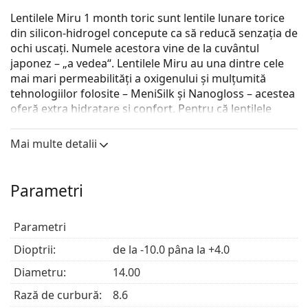
Lentilele Miru 1 month toric sunt lentile lunare torice
din silicon-hidrogel concepute ca să reducă senzația de
ochi uscați. Numele acestora vine de la cuvântul
japonez – „a vedea“. Lentilele Miru au una dintre cele
mai mari permeabilități a oxigenului și mulțumită
tehnologiilor folosite – MeniSilk și Nanogloss – acestea
oferă extra hidratare și confort. Pentru că lentilele
Miru sunt special create, ele au o suprafață perfect
netedă și conferă o hidratare mai bună. Acest proces
Mai multe detalii
reduce secreția de lipide și proteine, minimalizând
astfel orice acumulare de bacterii.
Parametri
Cele mai bine vândute cu o soluție pentru lentile
Solunate Multi-Purpose 400 ml cu suport
.
Parametri
Acesta este un dispozitiv medical. Citiți instrucțiunile
înainte de utilizare.
Dioptrii:
de la -10.0 pâna la +4.0
Diametru:
14.00
Rază de curbură:
8.6