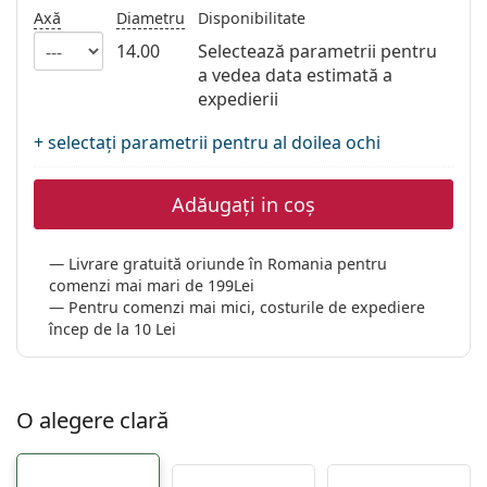
Gucci
Toate soluțiile
Axă
Diametru
Disponibilitate
Toate mărcile
Persol
14.00
Selectează parametrii pentru
a vedea data estimată a
Prada
expedierii
Toate mărcile
+ selectați parametrii pentru al doilea ochi
Adăugați in coș
Livrare gratuită oriunde în Romania pentru
comenzi mai mari de 199Lei
Pentru comenzi mai mici, costurile de expediere
încep de la 10 Lei
O alegere clară