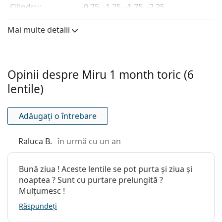
Cilindru:
-0.75, -1.25, -1.75, -2.25
Axă:
de la 10° pâna la 180°
Mai multe detalii
Grosimea
0.08 mm
centrului:
Caracteristici lentile
Opinii despre Miru 1 month toric (6
Material:
Asmofilcon A
lentile)
Conținut de apă:
40 %
Transmisibilitatea
161 Dk/t
Adăugați o întrebare
oxigenului:
Raluca B.
în urmă cu un an
Filtru UV:
Nu
Silicon-hidrogel:
Da
Bună ziua ! Aceste lentile se pot purta și ziua și
Utilizare
noaptea ? Sunt cu purtare prelungită ?
Mulțumesc !
Data expirării:
Cel puțin 23 luni
Răspundeți
Nuanţă ușor de
Da
manevrat: