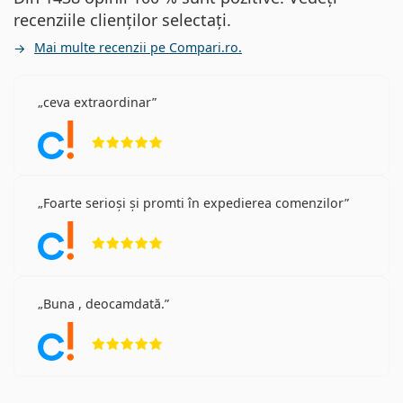
recenziile clienților selectați.
Mai multe recenzii pe Compari.ro.
ceva extraordinar
Opinii 5 din 5
Foarte serioși și promti în expedierea comenzilor
Opinii 5 din 5
Buna , deocamdată.
Opinii 5 din 5