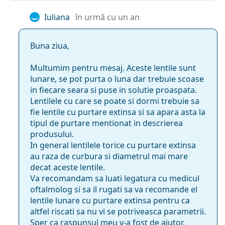
Purtare extinsă:
Nu
Iuliana
în urmă cu un an
Indicator față-
Nu
spate:
Buna ziua,
Ambalaj
Multumim pentru mesaj. Aceste lentile sunt
Producător:
Menicon
lunare, se pot purta o luna dar trebuie scoase
in fiecare seara si puse in solutie proaspata.
Lentile de contact
6
Lentilele cu care se poate si dormi trebuie sa
în cutie:
fie lentile cu purtare extinsa si sa apara asta la
Greutate:
32 g
tipul de purtare mentionat in descrierea
Altele
produsului.
In general lentilele torice cu purtare extinsa
Categorie:
Lentile lunare
au raza de curbura si diametrul mai mare
Lentile torice
decat aceste lentile.
Va recomandam sa luati legatura cu medicul
Lentile din silicon-hidrogel
oftalmolog si sa il rugati sa va recomande el
Lentile de contact
lentile lunare cu purtare extinsa pentru ca
altfel riscati sa nu vi se potriveasca parametrii.
Sper ca raspunsul meu v-a fost de ajutor.