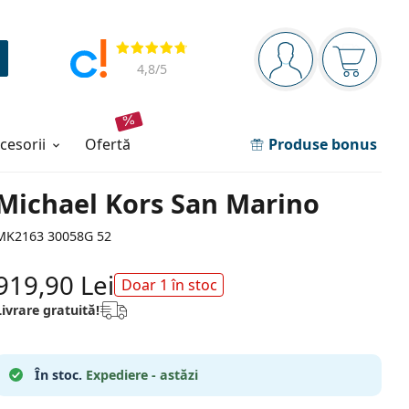
Panou de navigare
Opinii
Sunteți logat
Coșul de
4,8
/5
ccesorii
ofertă
Produse bonus
Michael Kors San Marino
MK2163 30058G 52
919,90 Lei
Doar 1 în stoc
Livrare gratuită!
În stoc.
Expediere - astăzi