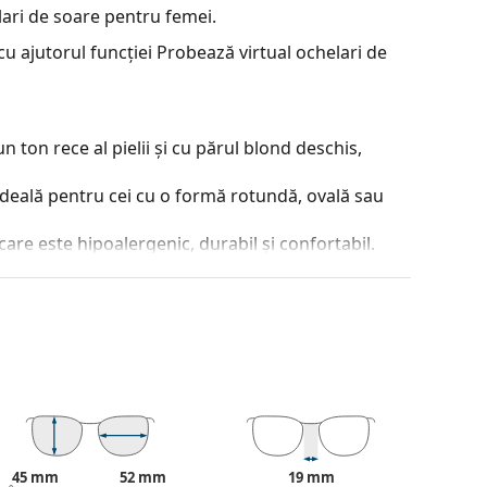
ari de soare pentru femei.
u ajutorul funcției Probează virtual ochelari de
 ton rece al pielii și cu părul blond deschis,
ideală pentru cei cu o formă rotundă, ovală sau
care este hipoalergenic, durabil și confortabil.
contrastul sau a distorsiona culorile.
lorate de sus în jos, partea de jos a lentilei fiind
partea de sus permite filtrarea luminii solare
 o vizibilitate suficientă. Acest tratament al
este ideal pentru șoferi, de exemplu, deoarece
or, reducând în același timp strălucirea din partea
45 mm
52 mm
19 mm
je incontestabile sunt greutatea redusă și