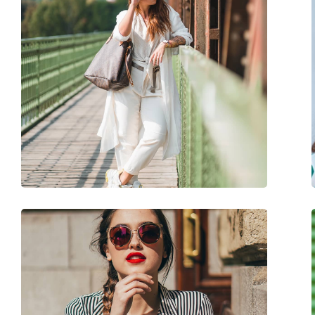
Sex:
Femei
Categorie:
Ochelari de soare
Brand:
Michael Kors
Utilizare:
Modă
Cod:
MK2163 30058G 52