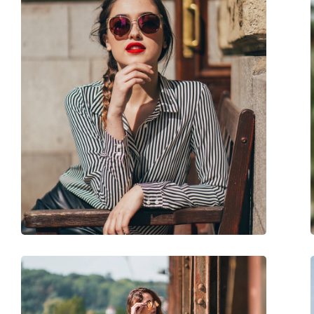
Forma ramei:
Pătrată
Culoarea ramei:
Negru
Materialul ramei :
Acetat
Mărime:
M
Lățimea ramei:
130 mm
Lungimea brațelor:
140 mm
Lățimea punții nazale:
19 mm
Greutate:
135 g
Pernițe reglabile pentru nas:
Nu
Balama flexibilă:
Nu
Accesorii
Suport:
Da
Lavetă pentru curățat:
Da
Altele