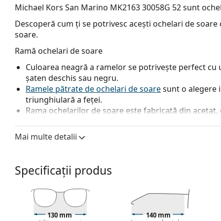
Michael Kors San Marino MK2163 30058G 52
sunt ochel
Descoperă cum ți se potrivesc acești ochelari de soare c
soare.
Ramă ochelari de soare
Culoarea neagră a ramelor se potrivește perfect cu un
șaten deschis sau negru.
Ramele pătrate de ochelari de soare
sunt o alegere 
triunghiulară a feței.
Rama ochelarilor de soare este fabricată din acetat, 
Lentile ochelari de soare
Mai multe detalii
Lentilele gri reduc intensitatea luminii fără a afecta 
Ochelarii de soare au
lentile în degrade
, care sunt co
nuanța cea mai deschisă. Cea mai închisă nuanță din 
Specificații produs
directe, iar cea mai deschisă din partea de jos asigură
lentilelor asigură o mai bună orientare în spațiu și 
permite o vedere mai clară în partea de jos a lentilel
superioară.
130 mm
140 mm
Lentilele sunt fabricate din plastic, ale cărui avanta