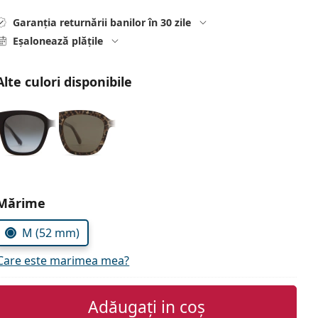
Garanția returnării banilor în 30 zile
Eșalonează plățile
Alte culori disponibile
Alegeți parametrii
Mărime
M (52 mm)
Care este marimea mea?
Adăugați in coș