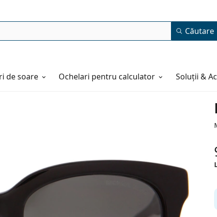
Căutare
i de soare
Ochelari pentru calculator
Soluții & A