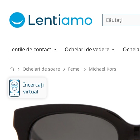
Căutare
Autentificare
Navigarea web-ului
Soluții
Cum comandați
Lentile de contact
Ochelari de vedere
Ochelar
Ochelari de soare
Femei
Michael Kors
Încercați
virtual