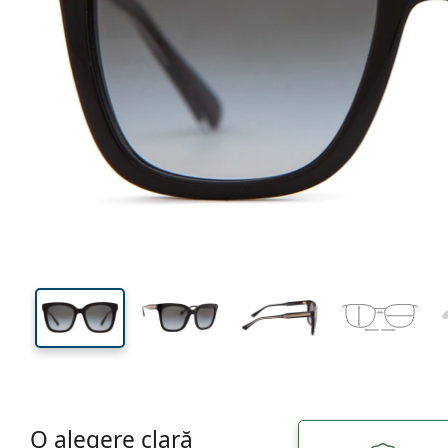
130 mm
Lățimea ramei
Lățime
lentilei
45 mm
52 mm
Înălțime lentilă
Lățimea lentilei
O alegere clară