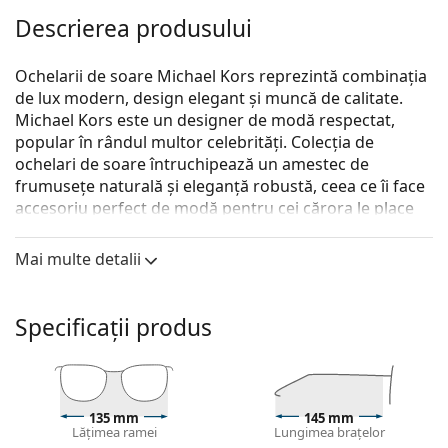
Descrierea produsului
Ochelarii de soare Michael Kors reprezintă combinația
de lux modern, design elegant și muncă de calitate.
Michael Kors este un designer de modă respectat,
popular în rândul multor celebrități. Colecția de
ochelari de soare întruchipează un amestec de
frumusețe naturală și eleganță robustă, ceea ce îi face
accesoriu perfect de modă pentru cei cărora le place
combinația excepțională de stil, culori și materiale de
calitate.
Mai multe detalii
Michael Kors Empire MK1128J 110813 58
sunt ochelari
de soare unisex.
Specificații produs
Descoperă cum ți se potrivesc acești ochelari de soare
cu ajutorul funcției Probează virtual ochelari de soare.
Ramă ochelari de soare
135 mm
145 mm
Culoarea maro a ramei se potrivește perfect cu un
Lățimea ramei
Lungimea brațelor