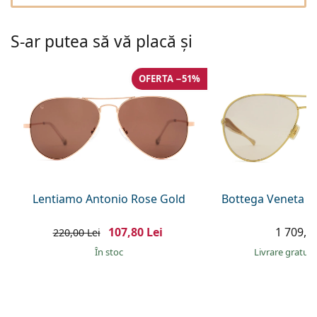
Persol
Prada
S-ar putea să vă placă și
Toate mărcile
OFERTA −51%
Lentiamo Antonio Rose Gold
Bottega Veneta B
107,80 Lei
1 709,00
220,00 Lei
În stoc
Livrare gratui