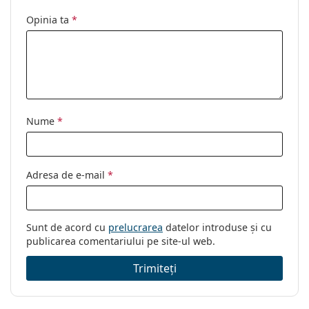
Utilizare:
Modă
Opinia ta
*
Cod:
0MK1128J 110813 58
Nume
*
Adresa de e-mail
*
Sunt de acord cu
prelucrarea
datelor introduse și cu
publicarea comentariului pe site-ul web.
Trimiteți