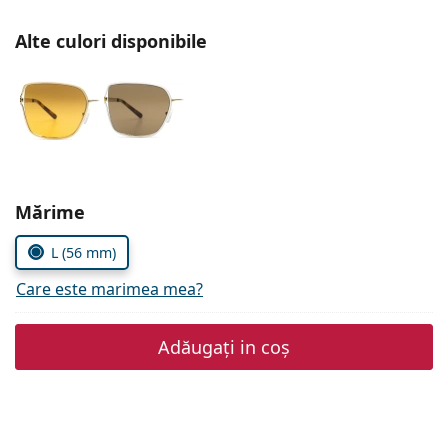
Gucci
Toate soluțiile
Toate mărcile
Alte culori disponibile
Persol
Prada
Toate mărcile
Alegeți parametrii
Mărime
L (56 mm)
Care este marimea mea?
Adăugați in coș