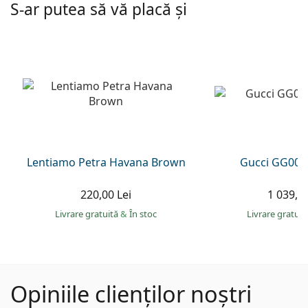
S-ar putea să vă placă și
Lentiamo Petra Havana Brown
Gucci GG002
220,00 Lei
1 039,00
Livrare gratuită
&
În stoc
Livrare gratui
Opiniile clienților noștri