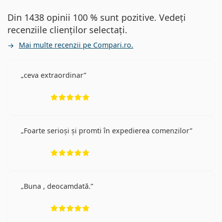
Din 1438 opinii 100 % sunt pozitive. Vedeți
recenziile clienților selectați.
Mai multe recenzii pe Compari.ro.
ceva extraordinar
Opinii 5 din 5
Foarte serioși și promti în expedierea comenzilor
Opinii 5 din 5
Buna , deocamdată.
Opinii 5 din 5