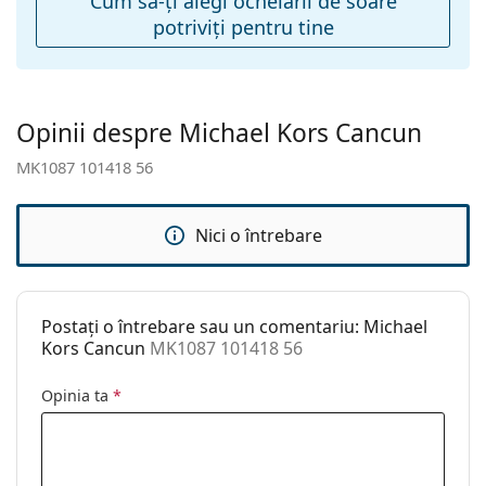
Cum să-ţi alegi ochelarii de soare
potriviţi pentru tine
Accesorii
Suport:
Da
Lavetă pentru
Da
curățat:
Opinii despre Michael Kors Cancun
Altele
MK1087 101418 56
Sex:
Femei
Categorie:
Ochelari de soare
Nici o întrebare
Brand:
Michael Kors
Utilizare:
Modă
Postați o întrebare sau un comentariu: Michael
Cod:
MK1087 101418 56
Kors Cancun
MK1087 101418 56
Opinia ta
*