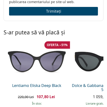
publicarea comentariului pe site-ul web.
Trimiteți
S-ar putea să vă placă și
OFERTA −51%
Lentiamo Eliska Deep Black
Dolce & Gabbana 0
55
107,80 Lei
1 059,00
220,00 Lei
În stoc
Livrare gratui