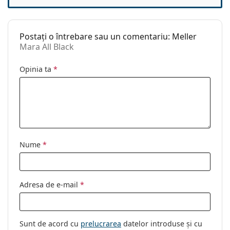
Categorie:
Ochelari de soare
Brand:
Meller
Postați o întrebare sau un comentariu: Meller
Utilizare:
Modă
Mara All Black
Cod:
Mara All Black
Opinia ta
*
Nume
*
Adresa de e-mail
*
Sunt de acord cu
prelucrarea
datelor introduse și cu