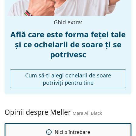
lavetă.
Lățimea ramei:
135 mm
Explorează întreaga gamă de
ochelari de soare
pentru
Lungimea
145 mm
a găsi mai multe modele de la branduri populare.
brațelor:
Ghid extra:
Lățimea punții
16 mm
Află care este forma feței tale
nazale:
și ce ochelarii de soare ți se
Greutate:
140 g
potrivesc
Pernițe reglabile
Nu
pentru nas:
Balama flexibilă:
Nu
Cum să-ţi alegi ochelarii de soare
potriviţi pentru tine
Accesorii
Suport:
Da
Lavetă pentru
Da
curățat:
Opinii despre Meller
Mara All Black
Altele
Sex:
Femei
Nici o întrebare