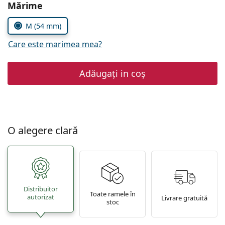
Gucci
Alegeți parametrii
Mărime
Toate soluțiile
Toate mărcile
Persol
M (54 mm)
Prada
Care este marimea mea?
Toate mărcile
Adăugați in coș
O alegere clară
Distribuitor
Toate ramele în
autorizat
Livrare gratuită
stoc