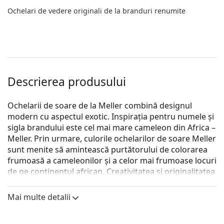
Ochelari de vedere originali de la branduri renumite
Descrierea produsului
Ochelarii de soare de la Meller combină designul
modern cu aspectul exotic. Inspirația pentru numele și
sigla brandului este cel mai mare cameleon din Africa –
Meller. Prin urmare, culorile ochelarilor de soare Meller
sunt menite să amintească purtătorului de colorarea
frumoasă a cameleonilor și a celor mai frumoase locuri
de pe continentul african. Creativitatea și originalitatea
sunt forța motrică a acestui brand de modă din
Barcelona.
Mai multe detalii
Meller Mara All Black
sunt ochelari de soare pentru
femei.