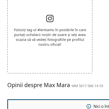
Folosiți tag-ul
#lentiamo
în postările în care
purtați ochelarii noștri de soare și veți avea
ocazia să vă vedeți fotografiile pe profilul
nostru oficial!
Opinii despre Max Mara
MM 5017 066 14 53
Nici o î