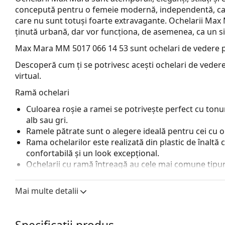
concepută pentru o femeie modernă, independentă, care 
care nu sunt totuși foarte extravagante. Ochelarii Max M
ținută urbană, dar vor funcționa, de asemenea, ca un s
Max Mara MM 5017 066 14 53
sunt ochelari de vedere 
Descoperă cum ți se potrivesc acești ochelari de vedere
virtual.
Ramă ochelari
Culoarea roșie a ramei se potrivește perfect cu tonuril
alb sau gri.
Ramele pătrate sunt o alegere ideală pentru cei cu o
Rama ochelarilor este realizată din plastic de înaltă c
confortabilă și un look excepțional.
Ochelarii cu ramă întreagă au cele mai comune tipuri
o pereche de brațe. Aceștia vă vor îmbunătăți și comple
avantajele lor putem menționa rezistența, durabilitate
Mai multe detalii
principal, protecția lor împotriva deteriorării. Acest 
inclusiv cele cu putere optică mai mare.
Accesorii