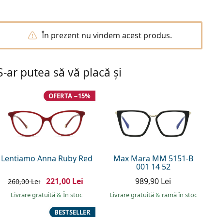
În prezent nu vindem acest produs.
S-ar putea să vă placă și
OFERTA −15%
Lentiamo Anna Ruby Red
Max Mara MM 5151-B
001 14 52
221,00 Lei
989,90 Lei
260,00 Lei
Livrare gratuită
&
În stoc
Livrare gratuită
&
ramă în stoc
BESTSELLER