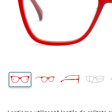
129 mm
Lățimea ramei
Lățime
lentilei
42 mm
53 mm
Înălțime lentilă
Lățimea lentilei