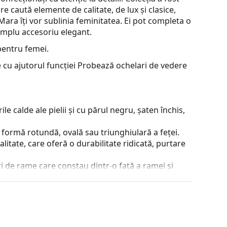
caută elemente de calitate, de lux și clasice,
ara îți vor sublinia feminitatea. Ei pot completa o
implu accesoriu elegant.
pentru femei.
 cu ajutorul funcției Probează ochelari de vedere
e calde ale pielii și cu părul negru, șaten închis,
 formă rotundă, ovală sau triunghiulară a feței.
alitate, care oferă o durabilitate ridicată, purtare
 de rame care constau dintr-o față a ramei și
ta stilul datorită designului lor vizibil. Printre
a, faptul că înglobează complet lentila și, în
tip de rame este potrivit pentru toate lentilele,