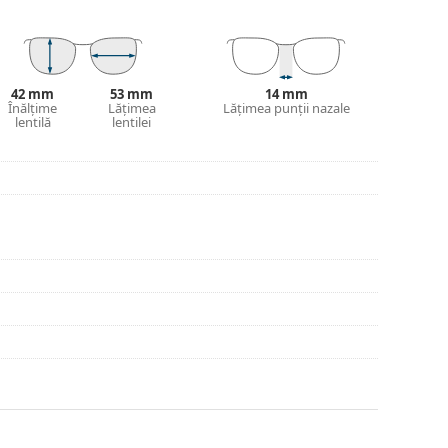
 și designul acesteia pot varia.
jirea ochelarilor. Este posibil ca unele modele să
42 mm
53 mm
14 mm
 a găsi mai multe modele sau consultă
Înălțime
Lățimea
Lățimea punții nazale
ghidul
lentilă
lentilei
ege.
inte de utilizare.