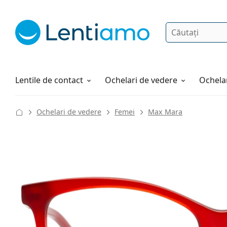
Căutare
Autentificare
Navigarea web-ului
Soluții
Cum comandați
Lentile de contact
Ochelari de vedere
Ochelar
Ochelari de vedere
Femei
Max Mara