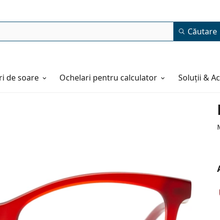
Căutare
i de soare
Ochelari pentru calculator
Soluții & A