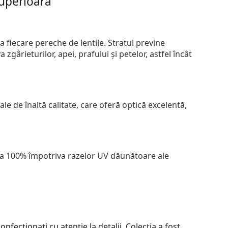
superioară
 fiecare pereche de lentile. Stratul previne
zgârieturilor, apei, prafului și petelor, astfel încât
le de înaltă calitate, care oferă optică excelentă,
 la 100% împotriva razelor UV dăunătoare ale
nfecționați cu atenție la detalii. Colecția a fost