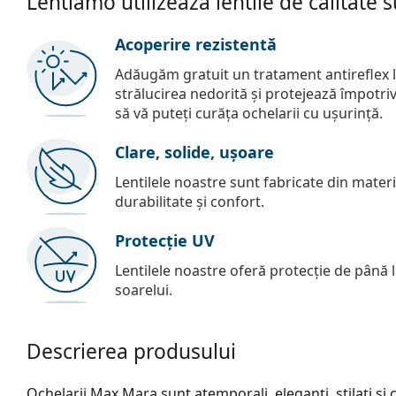
Lentiamo utilizează lentile de calitate 
Acoperire rezistentă
Adăugăm gratuit un tratament antireflex la
strălucirea nedorită și protejează împotriva 
să vă puteți curăța ochelarii cu ușurință.
Clare, solide, ușoare
Lentilele noastre sunt fabricate din materia
durabilitate și confort.
Protecție UV
Lentilele noastre oferă protecție de până
soarelui.
Descrierea produsului
Ochelarii Max Mara sunt atemporali, eleganți, stilați și co