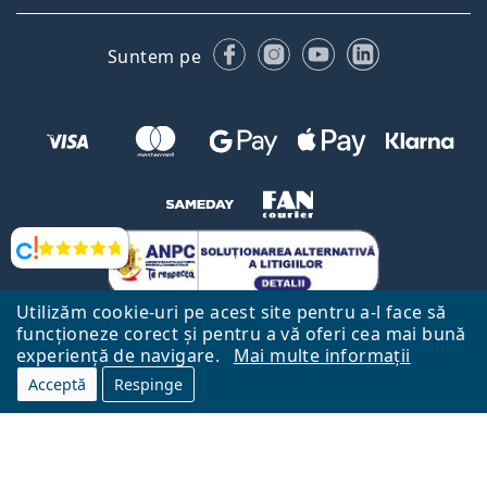
Facebook
Instagram
YouTube
LinkedIn
Suntem pe
Opinii
Utilizăm cookie-uri pe acest site pentru a-l face să
funcționeze corect și pentru a vă oferi cea mai bună
experiență de navigare.
Mai multe informații
Acceptă
Respinge
Către Pagina Principală
Mai sus
Lentiamo.ro este deținut și operat de către Lentiamo s.r.o., Republica
Cehă
Aici pentru tine de 18 ani.