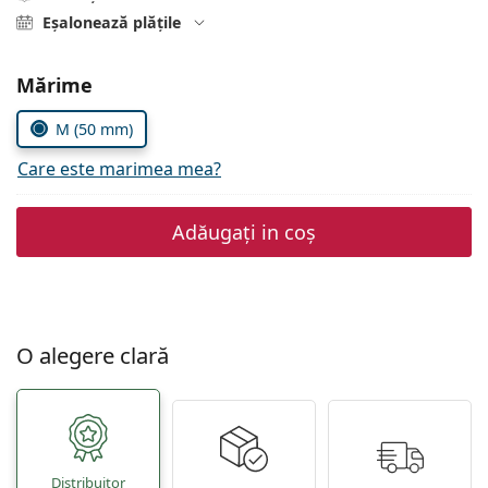
Gucci
Toate soluțiile
Eșalonează plățile
Toate mărcile
Persol
Alegeți parametrii
Mărime
Prada
M (50 mm)
Toate mărcile
Care este marimea mea?
Adăugați in coș
O alegere clară
Distribuitor