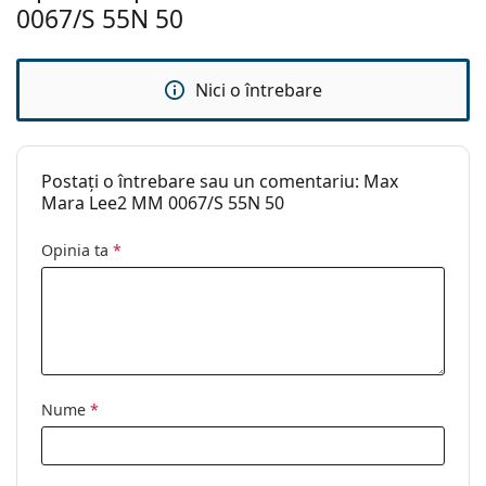
Altele
0067/S 55N 50
Sex:
Femei
Categorie:
Ochelari de soare
Nici o întrebare
Brand:
Max Mara
Utilizare:
Modă
Postați o întrebare sau un comentariu: Max
Cod:
MM0067/S 55N 50
Mara Lee2 MM 0067/S 55N 50
Opinia ta
*
Nume
*