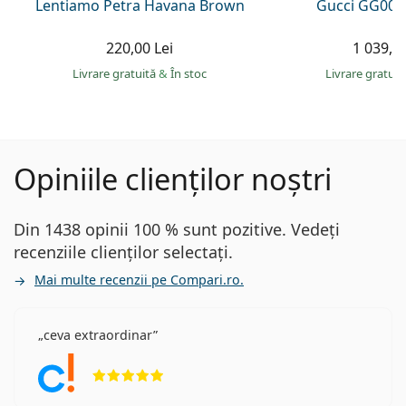
Lentiamo Petra Havana Brown
Gucci GG002
220,00 Lei
1 039,00
Livrare gratuită
&
În stoc
Livrare gratui
Opiniile clienților noștri
Din 1438 opinii 100 % sunt pozitive. Vedeți
recenziile clienților selectați.
Mai multe recenzii pe Compari.ro.
ceva extraordinar
Opinii 5 din 5