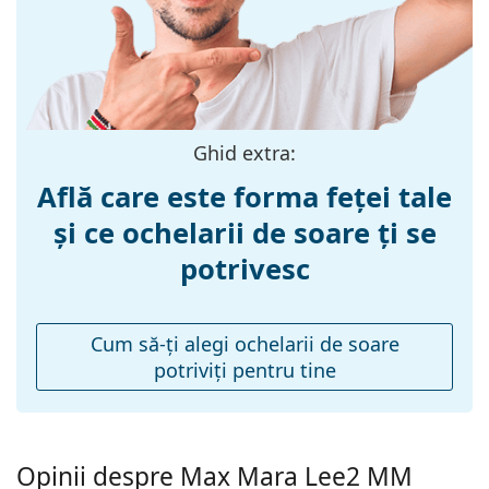
:
Mărime:
M
Lățimea ramei:
137 mm
Lungimea
140 mm
brațelor:
Ghid extra:
Lățimea punții
22 mm
Află care este forma feței tale
nazale:
și ce ochelarii de soare ți se
Greutate:
160 g
potrivesc
Pernițe reglabile
Nu
pentru nas:
Balama flexibilă:
Nu
Cum să-ţi alegi ochelarii de soare
potriviţi pentru tine
Accesorii
Suport:
Da
Lavetă pentru
Da
curățat:
Opinii despre Max Mara Lee2 MM