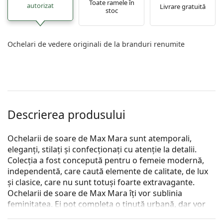
Toate ramele în
autorizat
Livrare gratuită
stoc
Ochelari de vedere originali de la branduri renumite
Descrierea produsului
Ochelarii de soare de Max Mara sunt atemporali,
eleganți, stilați și confecționați cu atenție la detalii.
Colecția a fost concepută pentru o femeie modernă,
independentă, care caută elemente de calitate, de lux
și clasice, care nu sunt totuși foarte extravagante.
Ochelarii de soare de Max Mara îți vor sublinia
feminitatea. Ei pot completa o ținută urbană, dar vor
funcționa, de asemenea, ca un simplu accesoriu