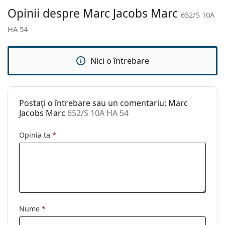
curățat:
Opinii despre Marc Jacobs Marc
652/S 10A
Altele
HA 54
Sex:
Femei
Categorie:
Ochelari de soare
Nici o întrebare
Brand:
Marc Jacobs
Utilizare:
Modă
Postați o întrebare sau un comentariu: Marc
Cod:
652/S 10A HA 54
Jacobs Marc
652/S 10A HA 54
Opinia ta
*
Nume
*