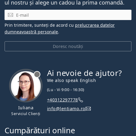
ul nostru și alege un cadou la prima comandă.
E-mail
Prin trimitere, sunteți de acord cu
prelucrarea datelor
dumneavoastră personale
.
Doresc noutăți
Ai nevoie de ajutor?
We also speak English
(Lu - Vi 9:00 - 16:30)
+40312297778
Iuliana
info@lentiamo.ro
Serviciul Clienți
Cumpărături online