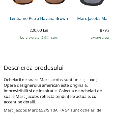
Persol
Prada
Lentiamo Petra Havana Brown
Marc Jacobs Marc 
Toate mărcile
220,00 Lei
879,90 
Livrare gratuită
&
În stoc
Livrare gratui
Descrierea produsului
Ochelarii de soare Marc Jacobs sunt unici și luxoși.
Opera designerului american este originală,
imprevizibilă și de inspirație. Colecția de ochelari de
soare Marc Jacobs reflectă tendințele actuale, cu
accent pe detalii.
Marc Jacobs Marc 652/S 10A HA 54
sunt ochelari de