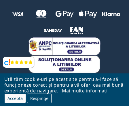
Opinii
Utilizăm cookie-uri pe acest site pentru a-l face să
funcționeze corect și pentru a vă oferi cea mai bună
Către Pagina Principală
Mai sus
experiență de navigare.
Mai multe informații
Lentiamo.ro este deținut și operat de către Lentiamo s.r.o., Republica
Acceptă
Respinge
Cehă
Aici pentru tine de 18 ani.