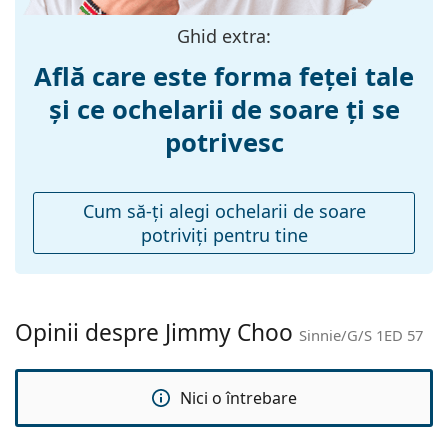
Lungimea
145 mm
brațelor:
Ghid extra:
Lățimea punții
16 mm
Află care este forma feței tale
nazale:
și ce ochelarii de soare ți se
Greutate:
170 g
potrivesc
Pernițe reglabile
Nu
pentru nas:
Balama flexibilă:
Nu
Cum să-ţi alegi ochelarii de soare
potriviţi pentru tine
Accesorii
Suport:
Da
Lavetă pentru
Da
curățat:
Opinii despre Jimmy Choo
Sinnie/G/S 1ED 57
Altele
Sex:
Femei
Nici o întrebare
Categorie:
Ochelari de soare