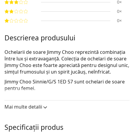
0×
0×
0×
Descrierea produsului
Ochelarii de soare Jimmy Choo reprezintă combinația
între lux și extravaganță. Colecția de ochelari de soare
Jimmy Choo este foarte apreciată pentru designul unic,
simțul frumosului și un spirit jucăuș, neînfricat.
Jimmy Choo Sinnie/G/S 1ED 57
sunt ochelari de soare
pentru femei.
Ramă ochelari de soare
Mai multe detalii
Culoarea gri a ramei se potrivește perfect cu un ton
de piele rece și părul roșcat, gri, alb sau blond
închis.
Specificații produs
Ramele Cat Eye de ochelari de soare
sunt o alegere