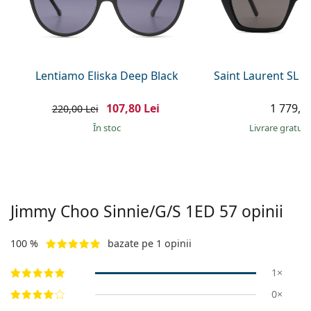
Gucci
Toate soluțiile
Toate mărcile
Persol
Prada
Lentiamo Eliska Deep Black
Saint Laurent SL 
Toate mărcile
107,80 Lei
1 779,00
220,00 Lei
În stoc
Livrare gratui
Jimmy Choo
Sinnie/G/S 1ED 57
opinii
100 %
bazate pe 1 opinii
1×
0×