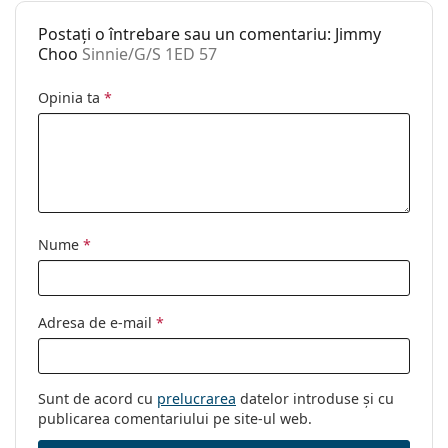
Brand:
Jimmy Choo
Postați o întrebare sau un comentariu: Jimmy
Utilizare:
Modă
Choo
Sinnie/G/S 1ED 57
Cod:
Sinnie/G/S 1ED 57
Opinia ta
*
Nume
*
Adresa de e-mail
*
Sunt de acord cu
prelucrarea
datelor introduse și cu
publicarea comentariului pe site-ul web.