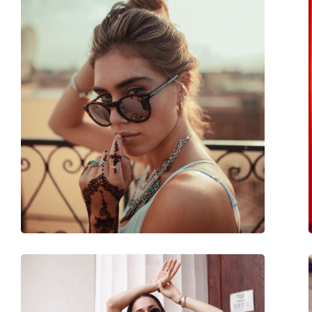
Forma ramei:
Rotundă
Culoarea ramei:
Maro
Materialul ramei :
Plastic
Mărime:
M
Lățimea ramei:
135 mm
Lungimea brațelor:
150 mm
Lățimea punții nazale:
15 mm
Greutate:
155 g
Pernițe reglabile pentru nas:
Nu
Balama flexibilă:
Da
Accesorii
Suport:
Da
Lavetă pentru curățat:
Nu
Altele