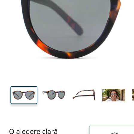
135 mm
Lățimea ramei
Lățime
lentilei
48 mm
50 mm
Înălțime lentilă
Lățimea lentilei
O alegere clară