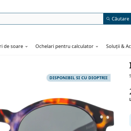
Căutare
i de soare
Ochelari pentru calculator
Soluții & A
DISPONIBIL SI CU DIOPTRII