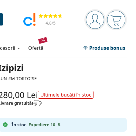
Panou de navigare
Opinii
Sunteți logat
Coșul de
4,8
/5
ccesorii
ofertă
Produse bonus
Izipizi
SUN #M TORTOISE
280,00 Lei
Ultimele bucăți în stoc
Livrare gratuită!
În stoc.
Expediere 10. 8.