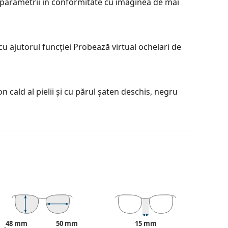
parametrii în conformitate cu imaginea de mai
u ajutorul funcției Probează virtual ochelari de
 cald al pielii și cu părul șaten deschis, negru
e înaltă calitate, care asigură confort si
 peste 90 °, ceea ce duce la un confort mai ridicat
sigură așezarea potrivită pentru mai mult timp.
zate de diferite tipuri, cu sau fără dioptrii.
contrastul sau a distorsiona culorile.
je incontestabile sunt greutatea redusă și
48 mm
50 mm
15 mm