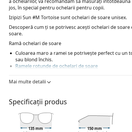
a ochelarilor, vă recomandăm să măsurați întotdeauna 
jos, în special pentru ochelarii pentru copii.
Izipizi Sun #M Tortoise
sunt ochelari de soare unisex.
Descoperă cum ți se potrivesc acești ochelari de soare c
soare.
Ramă ochelari de soare
Culoarea maro a ramei se potrivește perfect cu un ton
sau blond închis.
Ramele rotunde de ochelari de soare
Rama ochelarilor de soare este fabricată din plastic d
durabilitate maxima.
Mai multe detalii
Balamalele flexibile oferă brațelor o mișcare la peste
la purtare. Ramele sunt mai rezistente la daune și a
Lentilele originale pot fi înlocuite cu lentile personali
Specificații produs
Lentile ochelari de soare
Lentilele gri reduc intensitatea luminii fără a afecta 
Lentilele sunt fabricate din plastic, ale cărui avanta
135 mm
150 mm
rezistența la fisuri.