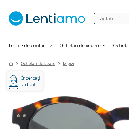
Căutare
Autentificare
Navigarea web-ului
Soluții
Cum comandați
Lentile de contact
Ochelari de vedere
Ochelar
Ochelari de soare
Izipizi
Încercați
virtual