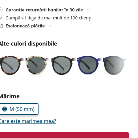
Garanția returnării banilor în 30 zile
Cumpărat deja de mai mult de 100 clienți
Eșalonează plățile
Alte culori disponibile
Alegeți parametrii
Mărime
M (50 mm)
Care este marimea mea?