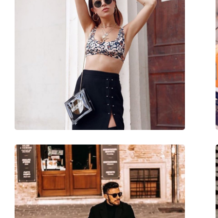
Sex:
Unisex
Categorie:
Ochelari de soare
Brand:
Izipizi
Utilizare:
Modă
Cod:
Sun #M Tortoise
Disponibil si cu dioptrii:
Da